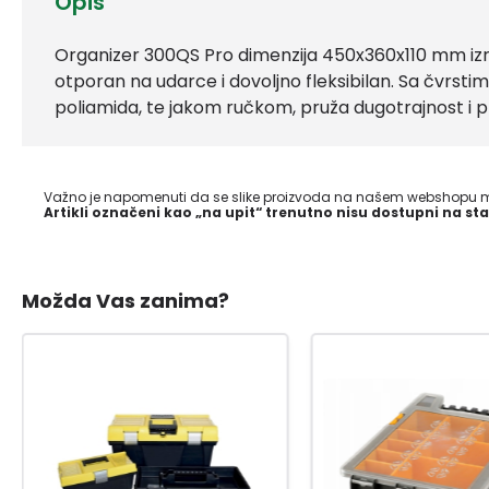
Opis
Organizer 300QS Pro dimenzija 450x360x110 mm izr
otporan na udarce i dovoljno fleksibilan. Sa čvrst
poliamida, te jakom ručkom, pruža dugotrajnost i p
Važno je napomenuti da se slike proizvoda na našem webshopu mo
Artikli označeni kao „na upit“ trenutno nisu dostupni na sta
Možda Vas zanima?