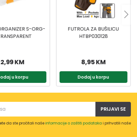
OLA ZA BUŠILICU
TORBA ZA ALAT
HTBP030128
HTBP020328
8,95 KM
15,99 KM
odaj u korpu
Dodaj u korpu
PRIJAVI SE
te da ste pročitali naše
informacije o zaštiti podataka
i prihvatili naše