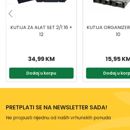
KUTIJA ORGANIZER K-ORG-
WORKERS BEST KO
10
ALAT 20
15,95 KM
21,90 K
Dodaj u korpu
Dodaj u kor
PRETPLATI SE NA NEWSLETTER SADA!
Ne propusti nijednu od naših vrhunskih ponuda