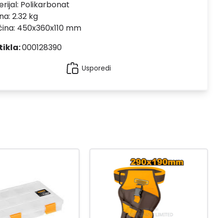
rijal:
Polikarbonat
na: 2.32 kg
čina: 450x360x110 mm
tikla:
000128390
Usporedi