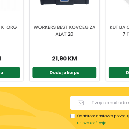
VČEG ZA
KUTIJA ORGANIZER S-ORG-
FUTR
7 TRANSPARENT
M
2,99 KM
pu
Dodaj u korpu
D
Odabirom nastavka potvrđuje
uslove korištenja
.