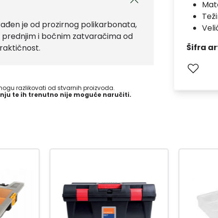
Mate
Teži
ađen je od prozirnog polikarbonata,
Veli
im prednjim i bočnim zatvaračima od
Šifra ar
raktičnost.
gu razlikovati od stvarnih proizvoda.
nju te ih trenutno nije moguće naručiti.