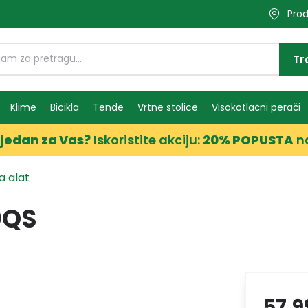
Prod
Tr
Klime
Bicikla
Tende
Vrtne stolice
Visokotlačni perači
jedan za Vas?
Iskoristite akciju:
20% POPUSTA
n
za alat
0QS
57,9