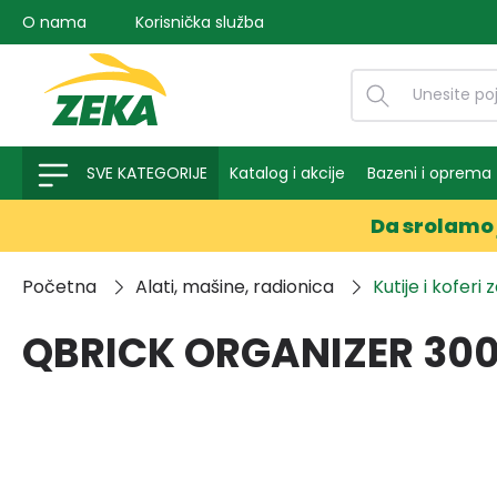
O nama
Korisnička služba
na pretragu
Preskoči na glavnu navigaciju
SVE KATEGORIJE
Katalog i akcije
Bazeni i oprema
Da srolamo 
Početna
Alati, mašine, radionica
Kutije i koferi 
QBRICK ORGANIZER 30