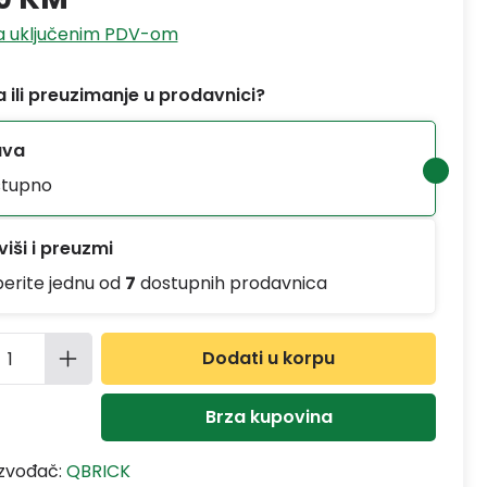
sa uključenim PDV-om
 ili preuzimanje u prodavnici?
ava
tupno
iši i preuzmi
berite jednu od
7
dostupnih prodavnica
ina proizvoda: Unesite željenu količinu
Dodati u korpu
Brza kupovina
izvođač:
QBRICK