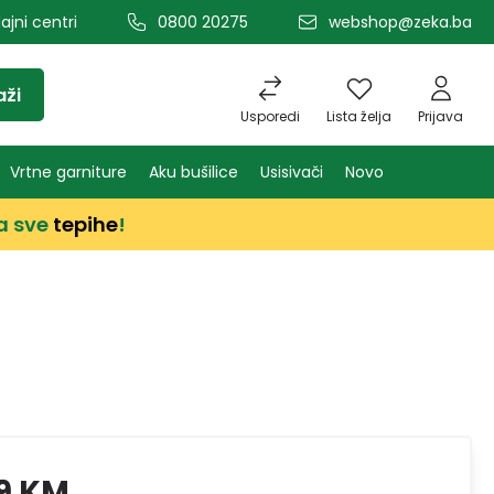
ajni centri
0800 20275
webshop@zeka.ba
aži
Usporedi
Lista želja
Prijava
Vrtne garniture
Aku bušilice
Usisivači
Novo
a sve
tepihe
!
9 KM