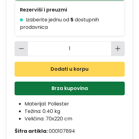
Rezerviši i preuzmi
Izaberite jednu od
5
dostupnih
prodavnica
Količina proizvoda: Unesite željenu 
Dodati u korpu
Brza kupovina
Materijal:
Poliester
Težina: 0.40 kg
Veličina: 70x220 cm
Šifra artikla:
000107894