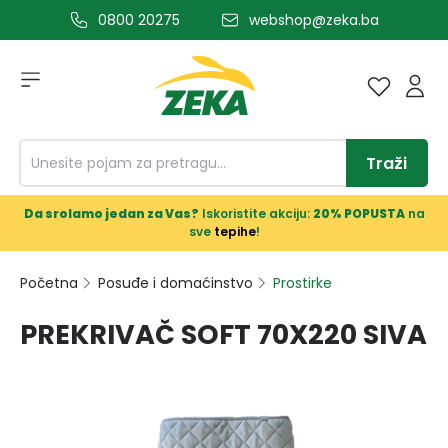
0800 20275
webshop@zeka.ba
a glavni sadržaj
Traži
Da srolamo jedan za Vas?
Iskoristite akciju:
20% POPUSTA
na
sve
tepihe
!
Početna
Posuđe i domaćinstvo
Prostirke
PREKRIVAČ SOFT 70X220 SIVA