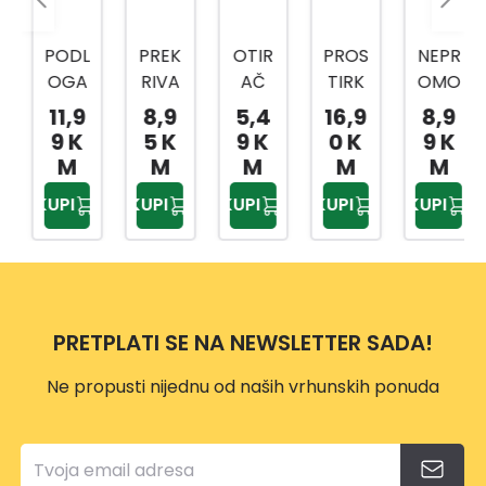
PODL
PREK
OTIR
PROS
NEPR
OGA
RIVA
AČ
TIRK
OMO
ZA
Č
WEL
A
ČIVA
11,9
8,9
5,4
16,9
8,9
KAD
ALIN
COM
ANIM
PROS
9 K
5 K
9 K
0 K
9 K
U
A
E
AL
TIRK
M
M
M
M
M
OVAL
70X7
DP15
60X6
A
KUPI
KUPI
KUPI
KUPI
KUPI
NA
0
32
0CM
DP41
DP23
TAM
60
62
NO
BEŽ
PRETPLATI SE NA NEWSLETTER SADA!
Ne propusti nijednu od naših vrhunskih ponuda