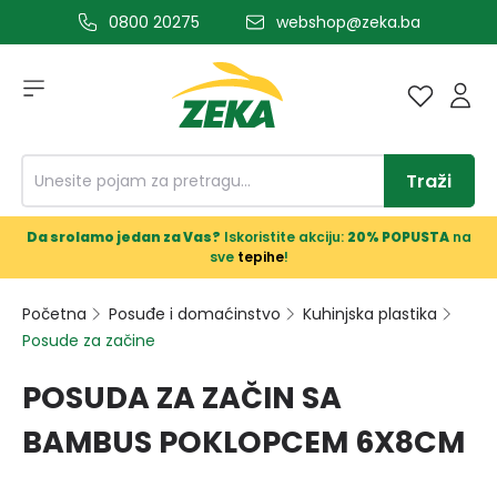
0800 20275
webshop@zeka.ba
a glavni sadržaj
Traži
Da srolamo jedan za Vas?
Iskoristite akciju:
20% POPUSTA
na
sve
tepihe
!
Početna
Posuđe i domaćinstvo
Kuhinjska plastika
Posude za začine
POSUDA ZA ZAČIN SA
BAMBUS POKLOPCEM 6X8CM