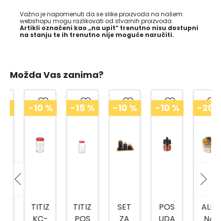
Važno je napomenuti da se slike proizvoda na našem
webshopu mogu razlikovati od stvarnih proizvoda.
Artikli označeni kao „na upit“ trenutno nisu dostupni
na stanju te ih trenutno nije moguće naručiti.
Možda Vas zanima?
-10
%
-15
%
-10
%
-10
%
-20
%
TITIZ
TITIZ
SET
POS
ALPI
KC-
POS
ZA
UDA
NA