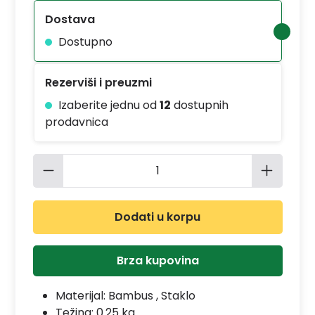
Dostava
Dostupno
Rezerviši i preuzmi
Izaberite jednu od
12
dostupnih
prodavnica
Količina proizvoda: Unesite željenu 
Dodati u korpu
Brza kupovina
Materijal:
Bambus , Staklo
Težina: 0.25 kg