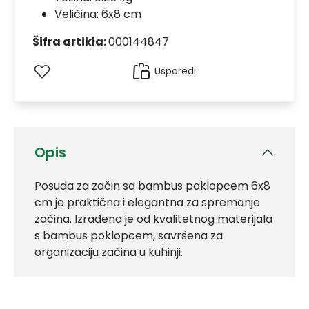
Veličina: 6x8 cm
Šifra artikla:
000144847
Usporedi
Opis
Posuda za začin sa bambus poklopcem 6x8
cm je praktična i elegantna za spremanje
začina. Izrađena je od kvalitetnog materijala
s bambus poklopcem, savršena za
organizaciju začina u kuhinji.