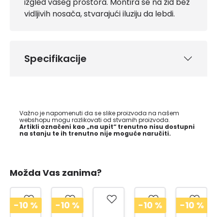
izgled vašeg prostora. Montira se na zid bez
vidljivih nosača, stvarajući iluziju da lebdi.
Specifikacije
Važno je napomenuti da se slike proizvoda na našem
webshopu mogu razlikovati od stvarnih proizvoda.
Artikli označeni kao „na upit“ trenutno nisu dostupni
na stanju te ih trenutno nije moguće naručiti.
Možda Vas zanima?
%
-10
%
-10
%
-10
%
-19
%