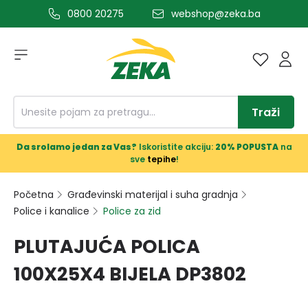
0800 20275
webshop@zeka.ba
a glavni sadržaj
Traži
Da srolamo jedan za Vas?
Iskoristite akciju:
20% POPUSTA
na
sve
tepihe
!
Početna
Građevinski materijal i suha gradnja
Police i kanalice
Police za zid
PLUTAJUĆA POLICA
100X25X4 BIJELA DP3802