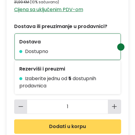
31,99 KM
(10% sačuvano)
Cijena sa uključenim PDV-om
Dostava ili preuzimanje u prodavnici?
Dostava
Dostupno
Rezerviši i preuzmi
Izaberite jednu od
5
dostupnih
prodavnica
Količina proizvoda: Unesite željenu 
Dodati u korpu