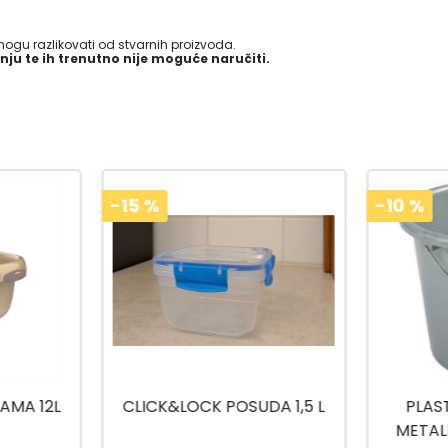
gu razlikovati od stvarnih proizvoda.
nju te ih trenutno nije moguće naručiti.
-10
%
-15
%
A 1,5 L
PLASTIČNA KANTA SA
ZDJEL
METALNOM DRŠKOM 10L