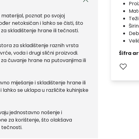
Pro
Mate
 materijal, poznat po svojoj
Teži
đer netoksičan i lahko se čisti, što
Širi
 skladištenje hrane ili tečnosti.
Debl
Velič
stora za skladištenje raznih vrsta
vrće, voda i drugi slični proizvodi.
Šifra ar
i za čuvanje hrane na putovanjima ili
o miješanje i skladištenje hrane ili
i lahko se uklapa u različite kuhinjske
aju jednostavno nošenje i
ne za korištenje, što olakšava
 tečnosti.