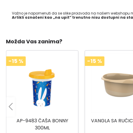
Važno je napomenuti da se slike proizvoda na našem webshopu mo
Artikli označeni kao „na upit“ trenutno nisu dostupni na sta
Možda Vas zanima?
-15
%
-15
%
VANGLA SA RUČICAMA 12L
CLICK&LOCK POSUD