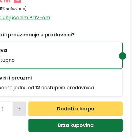
.11% sačuvano)
sa uključenim PDV-om
 ili preuzimanje u prodavnici?
ava
tupno
iši i preuzmi
berite jednu od
12
dostupnih prodavnica
ina proizvoda: Unesite željenu količinu
Dodati u korpu
Brza kupovina