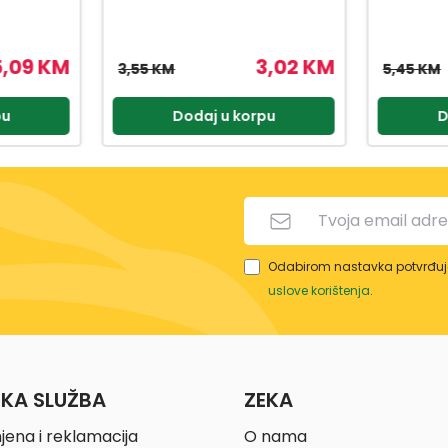
3,02 KM
4,91 KM
5,45 KM
6,90 KM
pu
Dodaj u korpu
D
Odabirom nastavka potvrđuje
uslove korištenja
.
ČKA SLUŽBA
ZEKA
jena i reklamacija
O nama