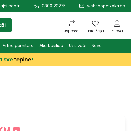
ajni centri
0800 20275
webshop@zeka.ba
aži
Usporedi
Lista želja
Prijava
Vrtne garniture
Aku bušilice
Usisivači
Novo
a sve
tepihe
!
 KM
%