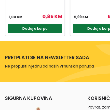
5,09 KM
5,99 KM
3,55 KM
Dodaj u korpu
Dodaj u kor
PRETPLATI SE NA NEWSLETTER SADA!
Ne propusti nijednu od naših vrhunskih ponuda
SIGURNA KUPOVINA
KORISNI
Povrat, zam