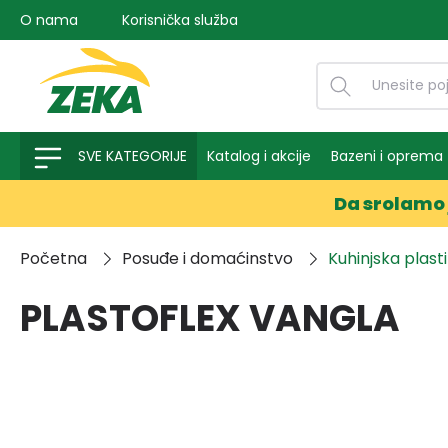
O nama
Korisnička služba
na pretragu
Preskoči na glavnu navigaciju
SVE KATEGORIJE
Katalog i akcije
Bazeni i oprema
Da srolamo 
Početna
Posuđe i domaćinstvo
Kuhinjska plast
PLASTOFLEX VANGLA