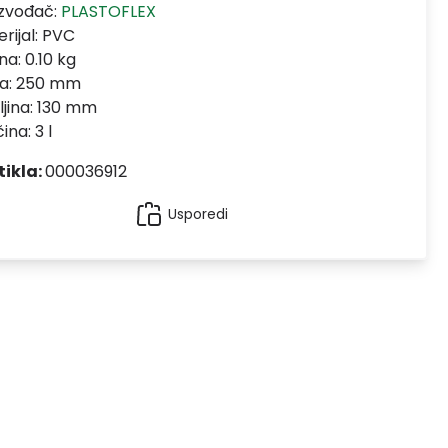
izvođač:
PLASTOFLEX
rijal:
PVC
na: 0.10 kg
na: 250 mm
jina: 130 mm
ina: 3 l
tikla:
000036912
Usporedi