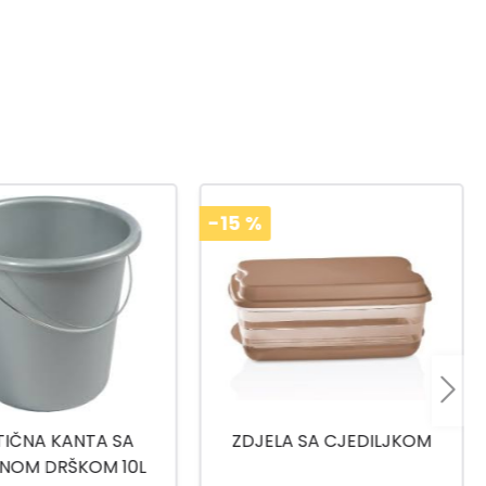
-15
%
A SA CJEDILJKOM
TITIZ POSUDA ZA BEBI
HRANU 500ML