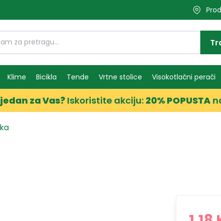
Prod
Tr
Klime
Bicikla
Tende
Vrtne stolice
Visokotlačni perači
jedan za Vas?
Iskoristite akciju:
20% POPUSTA
n
ika
1,18