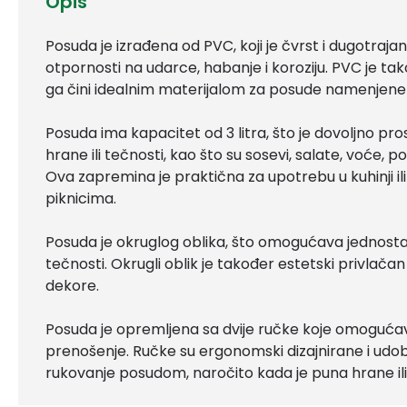
Opis
Posuda je izrađena od PVC, koji je čvrst i dugotrajan
otpornosti na udarce, habanje i koroziju. PVC je tako
ga čini idealnim materijalom za posude namenjene za
Posuda ima kapacitet od 3 litra, što je dovoljno pro
hrane ili tečnosti, kao što su sosevi, salate, voće, po
Ova zapremina je praktična za upotrebu u kuhinji il
piknicima.
Posuda je okruglog oblika, što omogućava jednostavn
tečnosti. Okrugli oblik je također estetski privlačan 
dekore.
Posuda je opremljena sa dvije ručke koje omogućav
prenošenje. Ručke su ergonomski dizajnirane i udob
rukovanje posudom, naročito kada je puna hrane ili