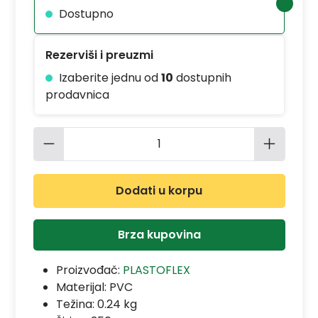
Dostupno
Rezerviši i preuzmi
Izaberite jednu od
10
dostupnih
prodavnica
Količina proizvoda: Unesite željenu 
Dodati u korpu
Brza kupovina
Proizvođač:
PLASTOFLEX
Materijal:
PVC
Težina: 0.24 kg