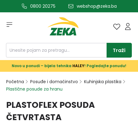
0800 20275
webshop@zeka.ba
a glavni sadržaj
Traži
Novo u ponudi – bijela tehnika
HALEY
! Pogledajte ponudu!
Početna
Posuđe i domaćinstvo
Kuhinjska plastika
Plastične posude za hranu
PLASTOFLEX POSUDA
ČETVRTASTA