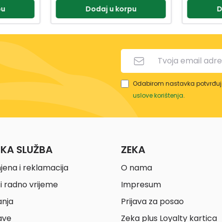
pu
Dodaj u korpu
D
Odabirom nastavka potvrđuje
uslove korištenja
.
ČKA SLUŽBA
ZEKA
jena i reklamacija
O nama
i radno vrijeme
Impresum
anja
Prijava za posao
ave
Zeka plus Loyalty kartica