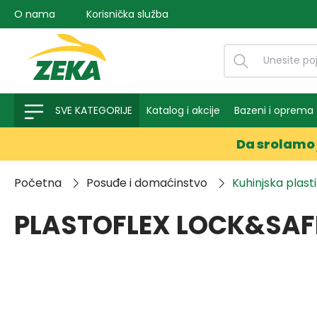
O nama
Korisnička služba
na pretragu
Preskoči na glavnu navigaciju
SVE KATEGORIJE
Katalog i akcije
Bazeni i oprema
Da srolamo 
Početna
Posuđe i domaćinstvo
Kuhinjska plast
PLASTOFLEX LOCK&SAFE