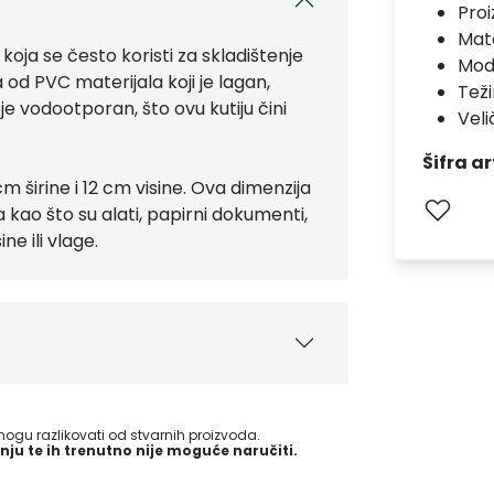
Pro
Mate
oja se često koristi za skladištenje
Mod
 od PVC materijala koji je lagan,
Teži
l je vodootporan, što ovu kutiju čini
Vel
Šifra ar
m širine i 12 cm visine. Ova dimenzija
 kao što su alati, papirni dokumenti,
ne ili vlage.
gu razlikovati od stvarnih proizvoda.
nju te ih trenutno nije moguće naručiti.