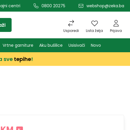
ajni centri
0800 20275
webshop@zeka.ba
aži
Usporedi
Lista želja
Prijava
Vrtne garniture
Aku bušilice
Usisivači
Novo
a sve
tepihe
!
 KM
%