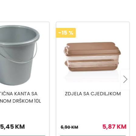
-15
%
A SA CJEDILJKOM
TITIZ POSUDA ZA BEBI
HRANU 500ML
5,87 KM
2,47 KM
2,90 KM