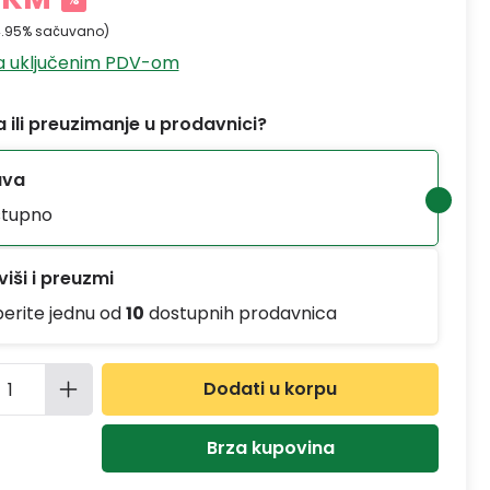
4.95% sačuvano)
sa uključenim PDV-om
 ili preuzimanje u prodavnici?
ava
tupno
iši i preuzmi
berite jednu od
10
dostupnih prodavnica
ina proizvoda: Unesite željenu količinu
Dodati u korpu
Brza kupovina