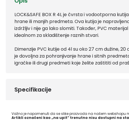
Opis
LOCK&SAFE BOX R 4L je čvrsta i vodootporna kutija k
hrane ili manjih predmeta. Ova kutija je napravljena
izdržljiv i nije ga lako slomiti. Također, PVC materija
idealnom za skladištenje raznih stvari.
Dimenzije PVC kutije od 4l su oko 27 cm dužine, 20 c
je dovoljna za pohranjivanje hrane i sitnih predmeta
igračke ili drugi predmeti koje želite zaštititi od praši
Specifikacije
Važno je napomenuti da se slike proizvoda na našem webshopu mo
Artikli označeni kao „na upit“ trenutno nisu dostupni na sta