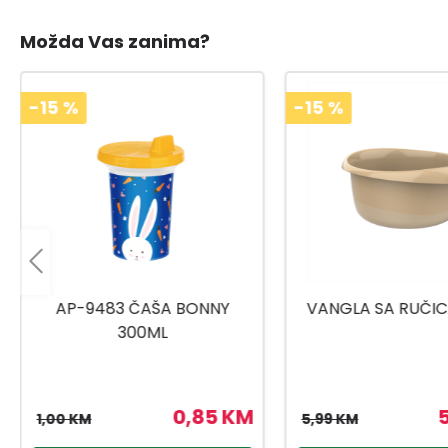
Možda Vas zanima?
-15
%
-15
%
VANGLA SA RUČICAMA 12L
CLICK&LOCK POSUD
5,09 KM
5,99 KM
3,55 KM