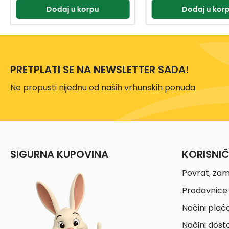
Dodaj u korpu
Dodaj u kor
PRETPLATI SE NA NEWSLETTER SADA!
Ne propusti nijednu od naših vrhunskih ponuda
SIGURNA KUPOVINA
KORISNI
Povrat, zam
Prodavnice 
Načini plać
Načini dost