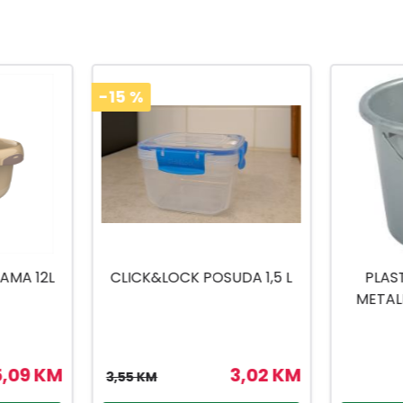
-15
%
A 1,5 L
PLASTIČNA KANTA SA
ZDJEL
METALNOM DRŠKOM 10L
3,02 KM
5,45 KM
6,90 KM