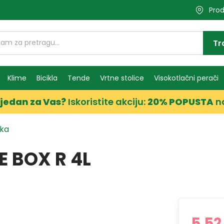
Prod
Tr
Klime
Bicikla
Tende
Vrtne stolice
Visokotlačni perači
jedan za Vas?
Iskoristite akciju:
20% POPUSTA
n
ika
 BOX R 4L
5,52