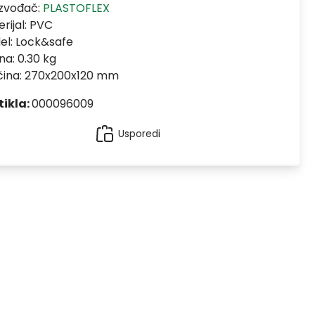
izvođač:
PLASTOFLEX
rijal:
PVC
el:
Lock&safe
na: 0.30 kg
ičina: 270x200x120 mm
tikla:
000096009
Usporedi