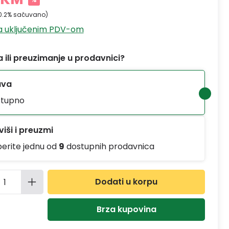
0.2% sačuvano)
sa uključenim PDV-om
 ili preuzimanje u prodavnici?
ava
tupno
iši i preuzmi
berite jednu od
9
dostupnih prodavnica
ina proizvoda: Unesite željenu količinu
Dodati u korpu
Brza kupovina