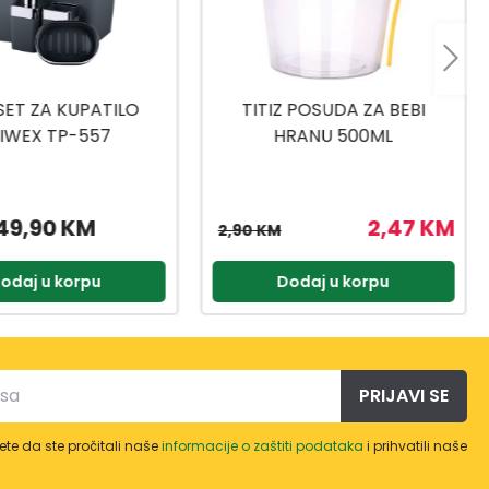
 POSUDA ZA BEBI
TITIZ SET ZA SLADOLED AP-
RANU 500ML
9425
2,47 KM
3,57 KM
4,20 KM
odaj u korpu
Dodaj u korpu
PRIJAVI SE
te da ste pročitali naše
informacije o zaštiti podataka
i prihvatili naše