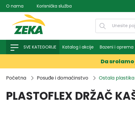
O nama
Korisnička služba
na pretragu
Preskoči na glavnu navigaciju
SVE KATEGORIJE
Katalog i akcije
Bazeni i oprema
Da srolamo 
Početna
Posuđe i domaćinstvo
Ostala plastika
PLASTOFLEX DRŽAČ KAŠ