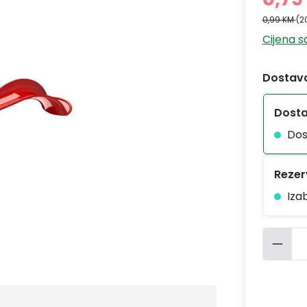
0,99 KM
(2
Cijena 
Dostava
Dost
Dos
Rezerv
Iza
Količ