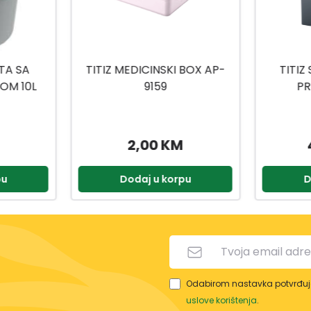
 BOX AP-
TITIZ SET ZA KUPATILO
TITIZ
PRIWEX TP-557
H
49,90 KM
2,90 KM
pu
Dodaj u korpu
D
Odabirom nastavka potvrđuje
uslove korištenja
.