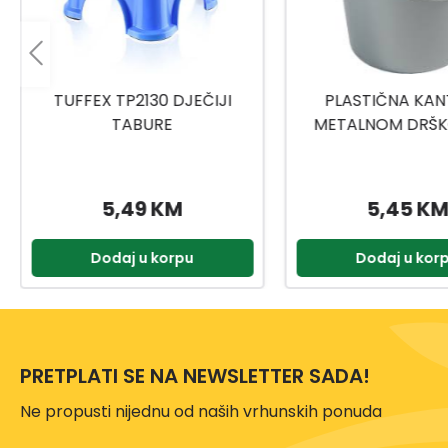
PLASTIČNA KANTA SA
TITIZ MEDICINSKI
METALNOM DRŠKOM 10L
9159
5,45 KM
2,00 KM
Dodaj u korpu
Dodaj u kor
PRETPLATI SE NA NEWSLETTER SADA!
Ne propusti nijednu od naših vrhunskih ponuda