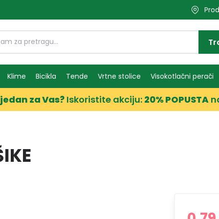
Prod
Tr
Klime
Bicikla
Tende
Vrtne stolice
Visokotlačni perači
jedan za Vas?
Iskoristite akciju:
20% POPUSTA
n
IKE
0,79