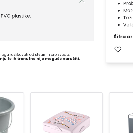
Pro
Mate
 PVC plastike.
Teži
Vel
Šifra ar
gu razlikovati od stvarnih proizvoda.
nju te ih trenutno nije moguće naručiti.
-15
%