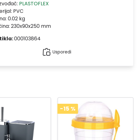
izvođač:
PLASTOFLEX
rijal:
PVC
na: 0.02 kg
ičina: 230x90x250 mm
tikla:
000103864
Usporedi
-15
%