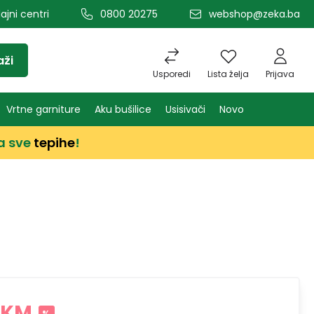
ajni centri
0800 20275
webshop@zeka.ba
aži
Usporedi
Lista želja
Prijava
Vrtne garniture
Aku bušilice
Usisivači
Novo
a sve
tepihe
!
 KM
%