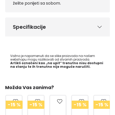
želite ponijeti sa sobom.
Specifikacije
Važno je napomenuti da se slike proizvoda na našem
webshopu mogu razlikovati od stvarnih proizvoda.
Artikli označeni kao „na upit“ trenutno nisu dostupni
na stanju te ih trenutno nije moguće naručiti.
Možda Vas zanima?
-15
%
-15
%
-15
%
-15
%