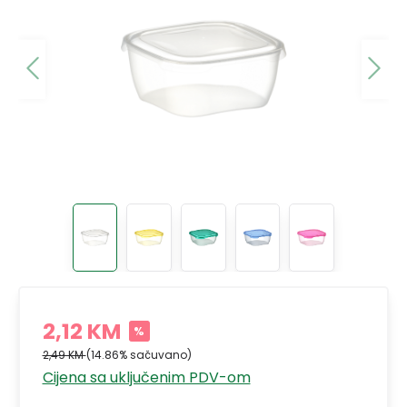
2,12 KM
%
2,49 KM
(14.86% sačuvano)
Cijena sa uključenim PDV-om