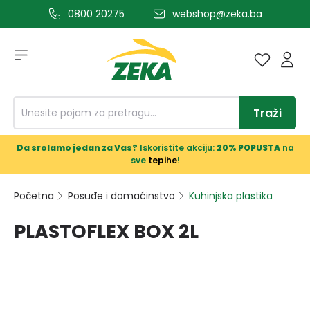
0800 20275
webshop@zeka.ba
a glavni sadržaj
Traži
Da srolamo jedan za Vas?
Iskoristite akciju:
20% POPUSTA
na
sve
tepihe
!
Početna
Posuđe i domaćinstvo
Kuhinjska plastika
PLASTOFLEX BOX 2L