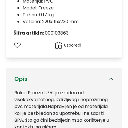
Materijal:
PVC
Model:
Freeze
Težina: 0.17 kg
Veličina: 220x115x230 mm
Šifra artikla:
000103863
Usporedi
Opis
Bokal Freeze 1,75L je izrađen od
visokokvalitetnog, izdržljivog i neprozirnog
pvc materijala.Napravljen je od materijala
koji je bezbijedan za upotrebu i ne sadrži
BPA, što ga čini bezbijednim za korištenje u
kontaktu sa pićem.