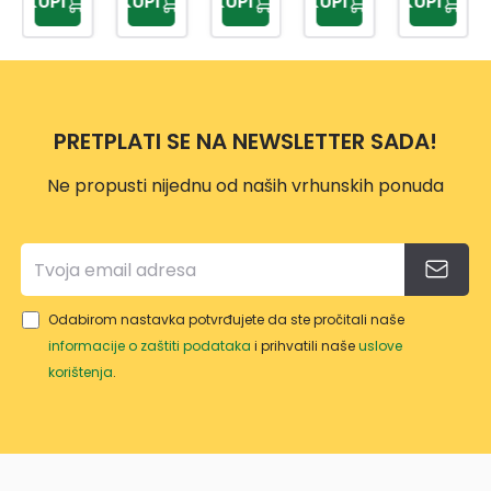
KUPI
KUPI
KUPI
KUPI
KUPI
ALNO
NU
M
500
DRŠK
ML
OM
10L
PRETPLATI SE NA NEWSLETTER SADA!
Ne propusti nijednu od naših vrhunskih ponuda
Odabirom nastavka potvrđujete da ste pročitali naše
informacije o zaštiti podataka
i prihvatili naše
uslove
korištenja
.