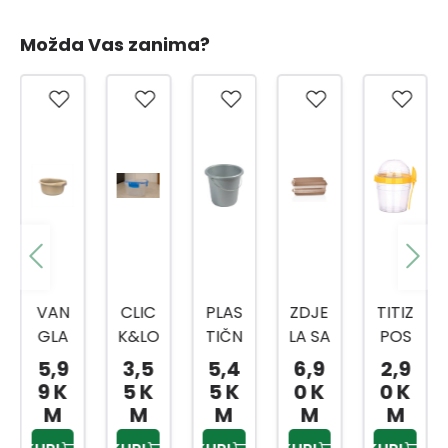
Možda Vas zanima?
VAN
CLIC
PLAS
ZDJE
TITIZ
GLA
K&LO
TIČN
LA SA
POS
SA
CK
A
CJED
UDA
5,9
3,5
5,4
6,9
2,9
RUČI
POS
KANT
ILJK
ZA
9 K
5 K
5 K
0 K
0 K
CAM
UDA
A SA
OM
BEBI
M
M
M
M
M
A 12L
1,5 L
MET
HRA