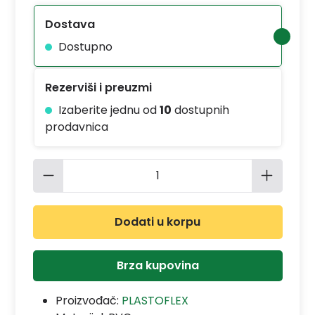
Dostava
Dostupno
Rezerviši i preuzmi
Izaberite jednu od
10
dostupnih
prodavnica
Količina proizvoda: Unesite željenu 
Dodati u korpu
Brza kupovina
Proizvođač:
PLASTOFLEX