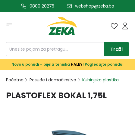
0800 20275
webshop@zeka.ba
a glavni sadržaj
Traži
Novo u ponudi – bijela tehnika
HALEY
! Pogledajte ponudu!
Početna
Posuđe i domaćinstvo
Kuhinjska plastika
PLASTOFLEX BOKAL 1,75L