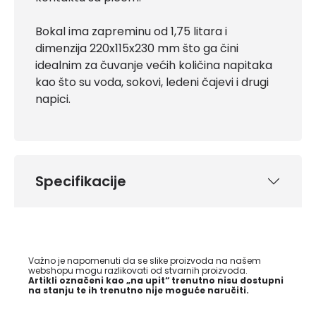
Bokal ima zapreminu od 1,75 litara i
dimenzija 220x115x230 mm što ga čini
idealnim za čuvanje većih količina napitaka
kao što su voda, sokovi, ledeni čajevi i drugi
napici.
Specifikacije
Važno je napomenuti da se slike proizvoda na našem
webshopu mogu razlikovati od stvarnih proizvoda.
Artikli označeni kao „na upit“ trenutno nisu dostupni
na stanju te ih trenutno nije moguće naručiti.