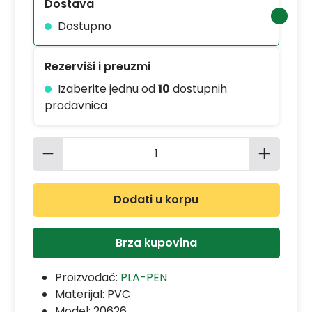
Dostava
Dostupno
Rezerviši i preuzmi
Izaberite jednu od
10
dostupnih
prodavnica
Količina proizvoda: Unesite željenu 
Dodati u korpu
Brza kupovina
Proizvođač:
PLA-PEN
Materijal:
PVC
Model:
20626