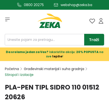
0800 20275
webshop@zeka.ba
a glavni sadržaj
Traži
Da srolamo jedan za Vas?
Iskoristite akciju:
20% POPUSTA
na
sve
tepihe
!
Početna
Građevinski materijal i suha gradnja
Stiropol i izolacije
PLA-PEN TIPL SIDRO 110 01512
20626