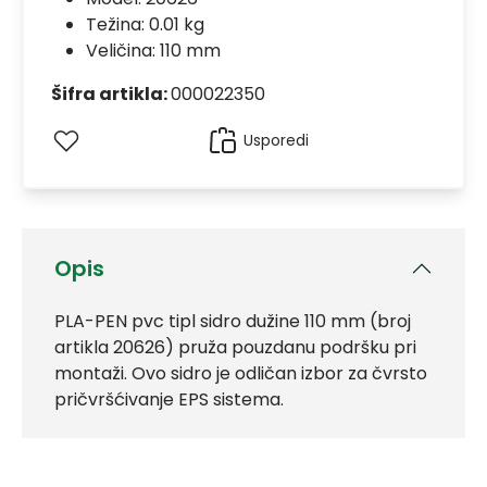
Težina: 0.01 kg
Veličina: 110 mm
Šifra artikla:
000022350
Usporedi
Opis
PLA-PEN pvc tipl sidro dužine 110 mm (broj
artikla 20626) pruža pouzdanu podršku pri
montaži. Ovo sidro je odličan izbor za čvrsto
pričvršćivanje EPS sistema.