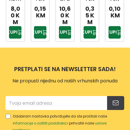
TIPL
R
TIPL
PODL
A
0,15
10,6
0,3
0,10
3,0
SIDR
LJEPI
SIDR
OŠK
LAJS
KM
0 K
5 K
KM
0 K
O 90
LO
O 160
A
NA
M
M
M
2062
DEC
FASA
TIPLA
SA
KUPI
KUPI
KUPI
KUPI
KUPI
5
OLEP
DNI
BEZ
ZUB
D-
9006
ČEPA
OM
PLUS
23133
L-2
1,50K
MET
G
RA
PRETPLATI SE NA NEWSLETTER SADA!
Ne propusti nijednu od naših vrhunskih ponuda
Odabirom nastavka potvrđujete da ste pročitali naše
informacije o zaštiti podataka
i prihvatili naše
uslove