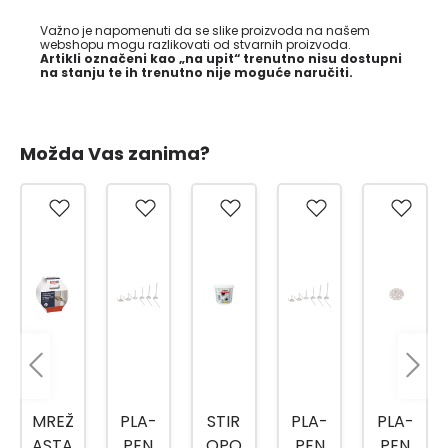
Važno je napomenuti da se slike proizvoda na našem
webshopu mogu razlikovati od stvarnih proizvoda.
Artikli označeni kao „na upit“ trenutno nisu dostupni
na stanju te ih trenutno nije moguće naručiti.
Možda Vas zanima?
PLA-
STIR
PLA-
PLA-
TRO
PEN
OPO
PEN
PEN
KUTN