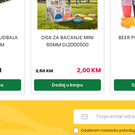
FUDBALA
DISK ZA BACANJE MINI
BEER P
CM
60MM DL2000500
M
2,00 KM
2,50 KM
pu
Dodaj u korpu
D
Odabirom nastavka potvrđuje