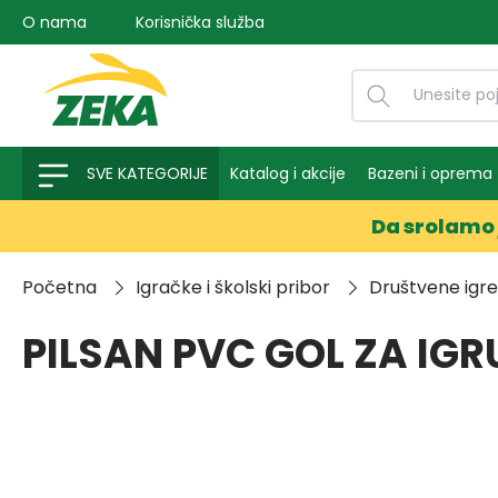
O nama
Korisnička služba
na pretragu
Preskoči na glavnu navigaciju
SVE KATEGORIJE
Katalog i akcije
Bazeni i oprema
Da srolamo 
Početna
Igračke i školski pribor
Društvene igre,
PILSAN PVC GOL ZA IGR