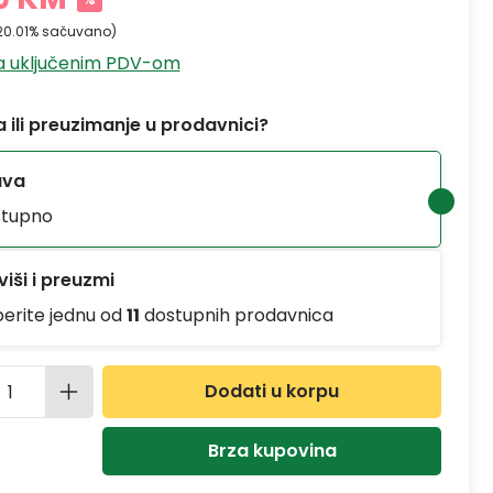
20.01% sačuvano)
sa uključenim PDV-om
 ili preuzimanje u prodavnici?
ava
tupno
iši i preuzmi
berite jednu od
11
dostupnih prodavnica
ina proizvoda: Unesite željenu količinu
Dodati u korpu
Brza kupovina