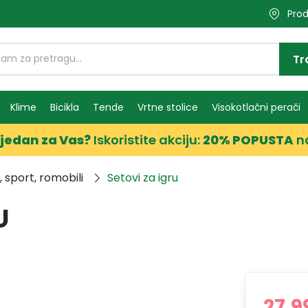
Prod
Tr
Klime
Bicikla
Tende
Vrtne stolice
Visokotlačni perači
jedan za Vas?
Iskoristite akciju:
20% POPUSTA
n
 sport, romobili
Setovi za igru
U
27,9