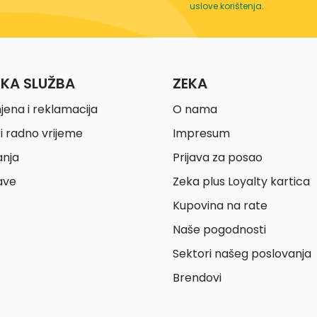
uslove korištenja
.
ČKA SLUŽBA
ZEKA
jena i reklamacija
O nama
i radno vrijeme
Impresum
anja
Prijava za posao
ave
Zeka plus Loyalty kartica
Kupovina na rate
Naše pogodnosti
Sektori našeg poslovanja
Brendovi