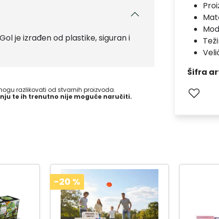
Pro
Mate
Mod
Gol je izrađen od plastike, siguran i
Teži
Veli
Šifra ar
gu razlikovati od stvarnih proizvoda.
nju te ih trenutno nije moguće naručiti.
-20
%