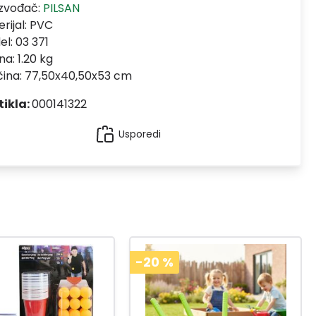
izvođač:
PILSAN
rijal:
PVC
el:
03 371
na: 1.20 kg
čina: 77,50x40,50x53 cm
tikla:
000141322
Usporedi
-20
%