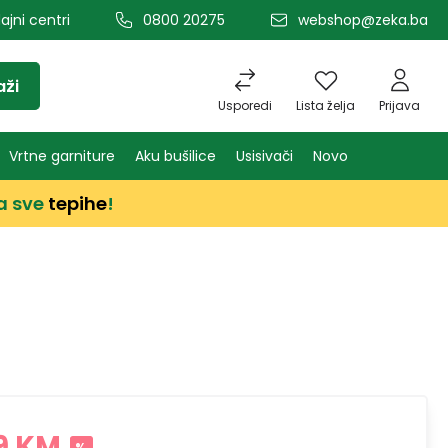
ajni centri
0800 20275
webshop@zeka.ba
aži
Usporedi
Lista želja
Prijava
Vrtne garniture
Aku bušilice
Usisivači
Novo
a sve
tepihe
!
9 KM
%