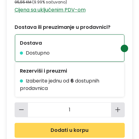
95,55 KM
(9.99% sačuvano)
Cijena sa uključenim PDV-om
Dostava ili preuzimanje u prodavnici?
Dostava
Dostupno
Rezerviši i preuzmi
Izaberite jednu od
6
dostupnih
prodavnica
Količina proizvoda: Unesite željenu 
Dodati u korpu