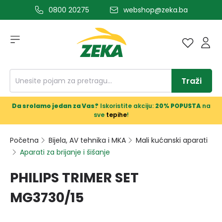
0800 20275
webshop@zeka.ba
a glavni sadržaj
Traži
Da srolamo jedan za Vas?
Iskoristite akciju:
20% POPUSTA
na
sve
tepihe
!
Početna
Bijela, AV tehnika i MKA
Mali kućanski aparati
Aparati za brijanje i šišanje
PHILIPS TRIMER SET
MG3730/15