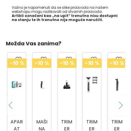
Važno je napomenuti da se slike proizvoda na našem
webshopu mogu razlikovati od stvarnih proizvoda.
Artikli označeni kao „na upit“ trenutno nisu dostupni
na stanju te ih trenutno nije moguće naručiti.
Možda Vas zanima?
-10
%
-10
%
-10
%
-10
%
-10
%
APAR
MAŠI
TRIM
TRIM
TRIM
AT
NA
ER
ER
ER