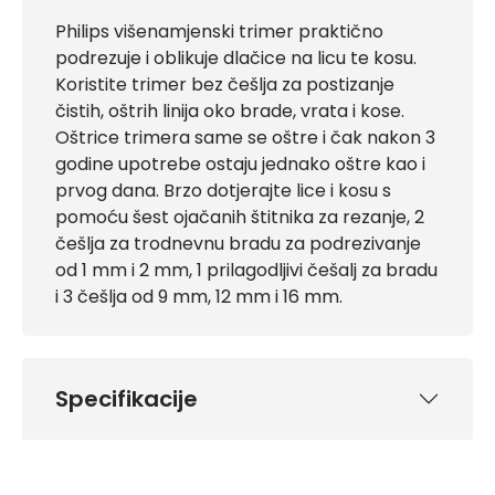
Philips višenamjenski trimer praktično
podrezuje i oblikuje dlačice na licu te kosu.
Koristite trimer bez češlja za postizanje
čistih, oštrih linija oko brade, vrata i kose.
Oštrice trimera same se oštre i čak nakon 3
godine upotrebe ostaju jednako oštre kao i
prvog dana. Brzo dotjerajte lice i kosu s
pomoću šest ojačanih štitnika za rezanje, 2
češlja za trodnevnu bradu za podrezivanje
od 1 mm i 2 mm, 1 prilagodljivi češalj za bradu
i 3 češlja od 9 mm, 12 mm i 16 mm.
Specifikacije