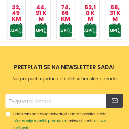
ZA
ZA
SET
3U1
ZA
22,
44,
74,
62,1
68,
ŠIŠA
ŠIŠA
MGK
TN60
BRA
49
91 K
66
0 K
31 K
KM
M
KM
M
M
NJE
NJE
6841
10F5
DU
ST-
24,9
49,9
MC
82,9
69,0
TN60
75,9
KUPI
KUPI
KUPI
KUPI
KUPI
9 KM
0 KM
5 KM
0 KM
0 KM
5637
3340
00F5
600
MAH
3W
PRETPLATI SE NA NEWSLETTER SADA!
Ne propusti nijednu od naših vrhunskih ponuda
Odabirom nastavka potvrđujete da ste pročitali naše
informacije o zaštiti podataka
i prihvatili naše
uslove
korištenja
.