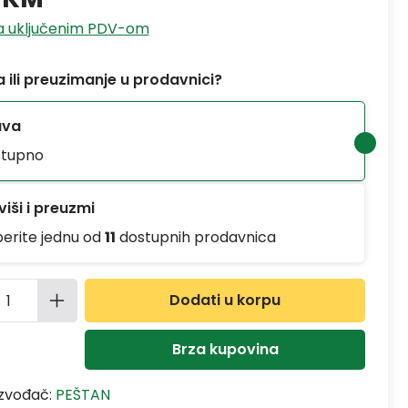
sa uključenim PDV-om
 ili preuzimanje u prodavnici?
ava
tupno
iši i preuzmi
berite jednu od
11
dostupnih prodavnica
ina proizvoda: Unesite željenu količinu
Dodati u korpu
Brza kupovina
izvođač:
PEŠTAN