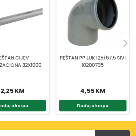
P LUK 125/67,5 SIVI
PEŠTAN PP LUK 50/30 SIVI
10200735
10200532, 10200502
4,55 KM
0,95 KM
odaj u korpu
Dodaj u korpu