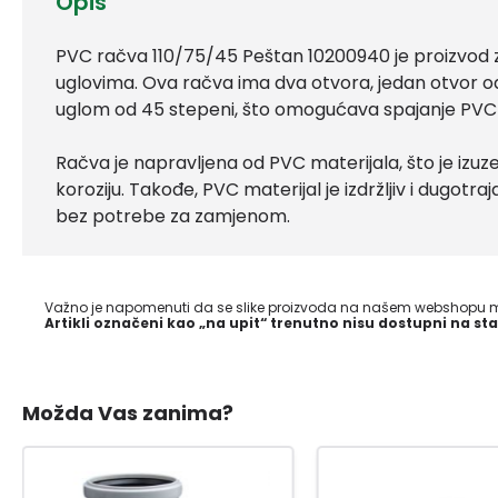
Opis
PVC račva 110/75/45 Peštan 10200940 je proizvod za
uglovima. Ova račva ima dva otvora, jedan otvor 
uglom od 45 stepeni, što omogućava spajanje PVC cij
Račva je napravljena od PVC materijala, što je izuz
koroziju. Takođe, PVC materijal je izdržljiv i dugot
bez potrebe za zamjenom.
Važno je napomenuti da se slike proizvoda na našem webshopu mo
Artikli označeni kao „na upit“ trenutno nisu dostupni na sta
Možda Vas zanima?