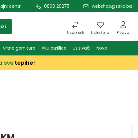
ajni centri
0800 20275
webshop@zeka.ba
aži
Usporedi
Lista želja
Prijava
Vrtne garniture
Aku bušilice
Usisivači
Novo
a sve
tepihe
!
 KM