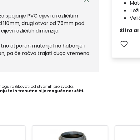
Mate
Teži
 spajanje PVC cijevi u različitim
Veli
od 110mm, drugi otvor od 75mm pod
Šifra ar
evi različitih dimenzija.
etno otporan materijal na habanje i
rajan, pa će račva trajati dugo vremena
gu razlikovati od stvarnih proizvoda.
nju te ih trenutno nije moguće naručiti.