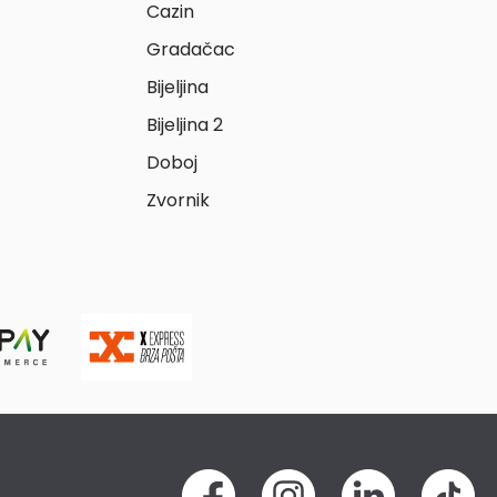
Cazin
Gradačac
Bijeljina
Bijeljina 2
Doboj
Zvornik