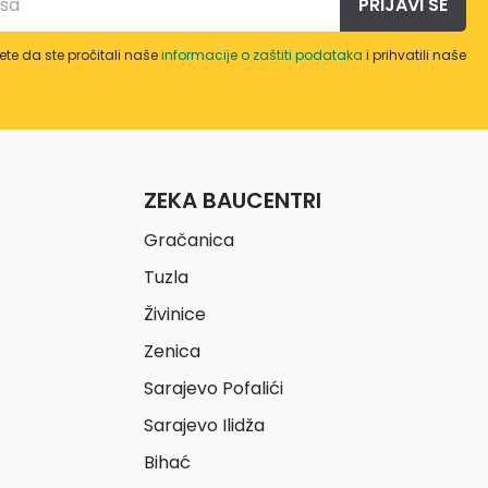
PRIJAVI SE
te da ste pročitali naše
informacije o zaštiti podataka
i prihvatili naše
ZEKA BAUCENTRI
Gračanica
Tuzla
Živinice
Zenica
Sarajevo Pofalići
Sarajevo Ilidža
Bihać