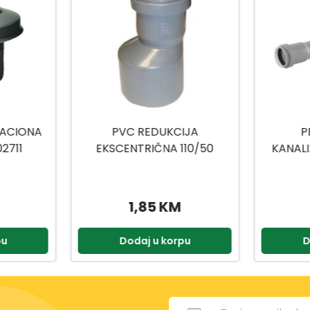
IJA
PEŠTAN CIJEV
PEŠTAN P
10/50
KANALIZACIONA 32X1000
HTPP 10200004
2,25 KM
pu
Dodaj u korpu
D