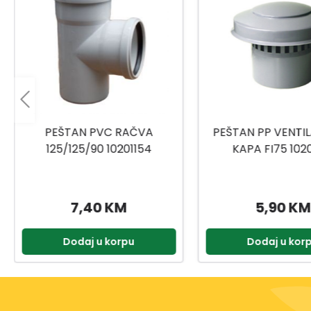
PEŠTAN PP VENTILACIONA
PVC REDUKC
KAPA FI75 10202711
EKSCENTRIČNA 1
10201230
5,90 KM
1,85 KM
Dodaj u korpu
Dodaj u kor