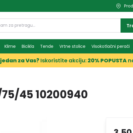
Prod
Tr
Klime
Bicikla
Tende
Vrtne stolice
Visokotlačni perači
jedan za Vas?
Iskoristite akciju:
20% POPUSTA
n
/75/45 10200940
3,50