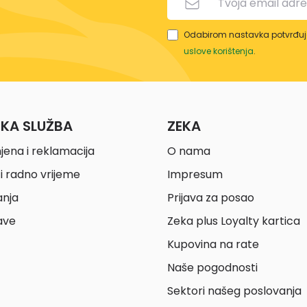
Odabirom nastavka potvrđuje
uslove korištenja
.
ČKA SLUŽBA
ZEKA
jena i reklamacija
O nama
i radno vrijeme
Impresum
anja
Prijava za posao
ave
Zeka plus Loyalty kartica
Kupovina na rate
Naše pogodnosti
Sektori našeg poslovanja