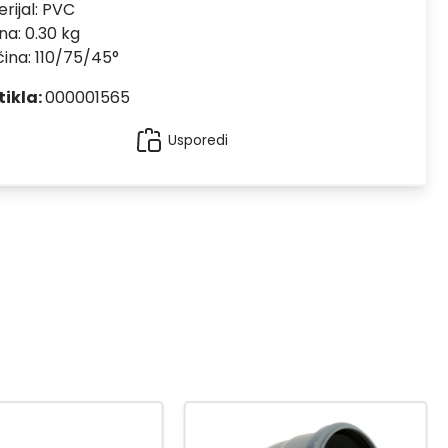
rijal:
PVC
na: 0.30 kg
čina: 110/75/45°
tikla:
000001565
Usporedi