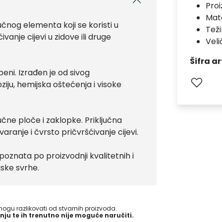
Pro
Mate
učnog elementa koji se koristi u
Teži
vanje cijevi u zidove ili druge
Veli
Šifra ar
eni. Izrađen je od sivog
ziju, hemijska oštećenja i visoke
učne ploče i zaklopke. Priključna
aranje i čvrsto pričvršćivanje cijevi.
poznata po proizvodnji kvalitetnih i
ijske svrhe.
gu razlikovati od stvarnih proizvoda.
nju te ih trenutno nije moguće naručiti.