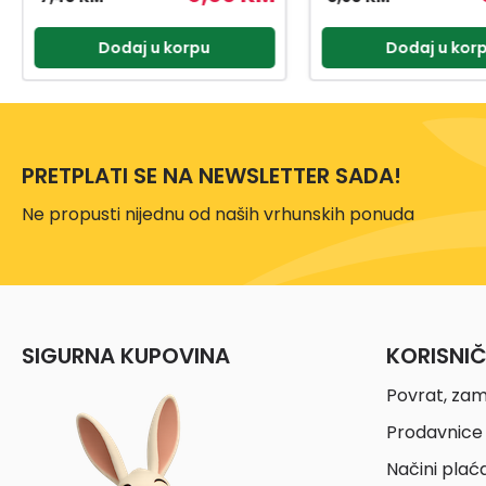
Dodaj u korpu
Dodaj u kor
PRETPLATI SE NA NEWSLETTER SADA!
Ne propusti nijednu od naših vrhunskih ponuda
SIGURNA KUPOVINA
KORISNI
Povrat, zam
Prodavnice 
Načini plać