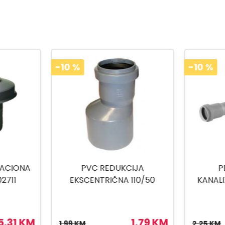
-10
%
-10
%
IJA
PEŠTAN CIJEV
PEŠTAN P
10/50
KANALIZACIONA 32X1000
HTPP 10200004
1,79 KM
2,03 KM
2,25 KM
4,55 KM