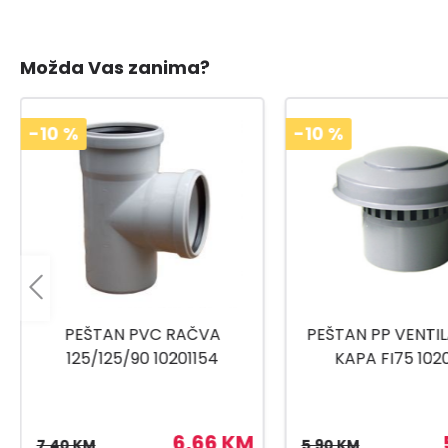
Možda Vas zanima?
-10
%
-10
%
PEŠTAN PP VENTILACIONA
PVC REDUKC
KAPA FI75 10202711
EKSCENTRIČNA 1
10201230
5,31 KM
5,90 KM
1,99 KM