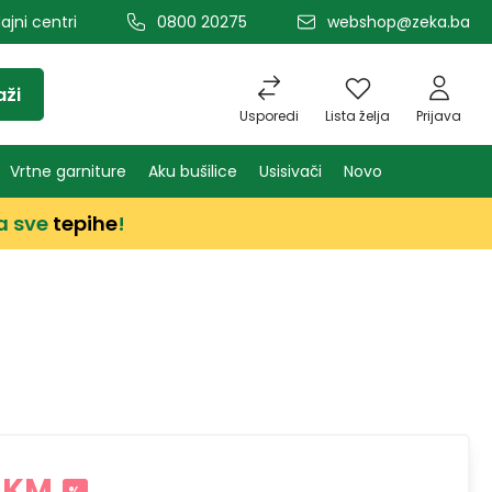
ajni centri
0800 20275
webshop@zeka.ba
aži
Usporedi
Lista želja
Prijava
Vrtne garniture
Aku bušilice
Usisivači
Novo
a sve
tepihe
!
 KM
%