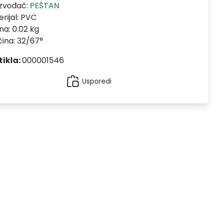
izvođač:
PEŠTAN
rijal:
PVC
na: 0.02 kg
čina: 32/67°
tikla:
000001546
Usporedi