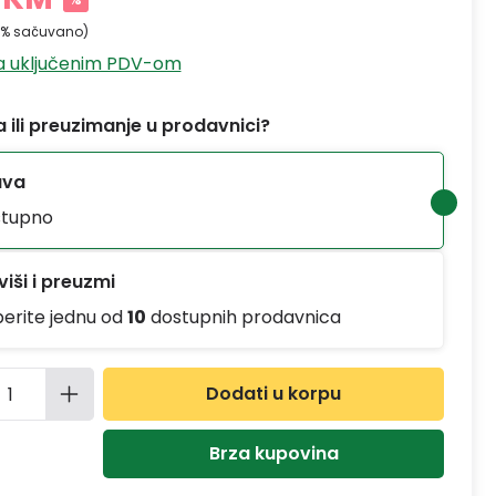
0% sačuvano)
sa uključenim PDV-om
 ili preuzimanje u prodavnici?
ava
tupno
iši i preuzmi
berite jednu od
10
dostupnih prodavnica
ina proizvoda: Unesite željenu količinu
Dodati u korpu
Brza kupovina