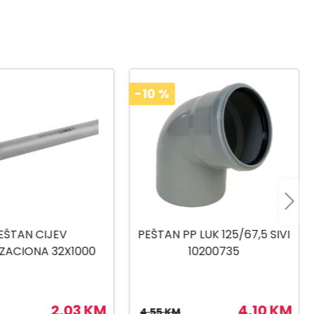
-9
%
P LUK 125/67,5 SIVI
PEŠTAN PP LUK 50/30 SIVI
10200735
10200532, 10200502
4,10 KM
0,86 KM
0,95 KM