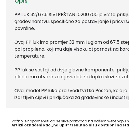
Opis
PP LUK 32/67,5 SIVI PEŠTAN 10200700 je vrsta priklj
građevinarstvu, specifično za postavljanje i pričvršći
površine.
Ovaj PP luk ima promjer 32 mm i uglom od 67,5 step
polipropilena, koji mu daje visoku otpornost na koro
temperature.
PP luk se sastoji od dvije glavne komponente: priklj
ploča ima otvore za cijevi, dok zaklopka služi za zatv
Ovaj model PP luka proizvodi tvrtka Peštan, koja je 
izdržljivih cijevi i priključaka za građevinske i industr
Važno je napomenuti da se slike proizvoda na našem webshopu mo
Artikli označeni kao „na upit“ trenutno nisu dostupni na sta