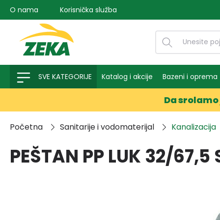
O nama
Korisnička služba
na pretragu
Preskoči na glavnu navigaciju
SVE KATEGORIJE
Katalog i akcije
Bazeni i oprema
Da srolamo 
Početna
Sanitarije i vodomaterijal
Kanalizacija
PEŠTAN PP LUK 32/67,5 