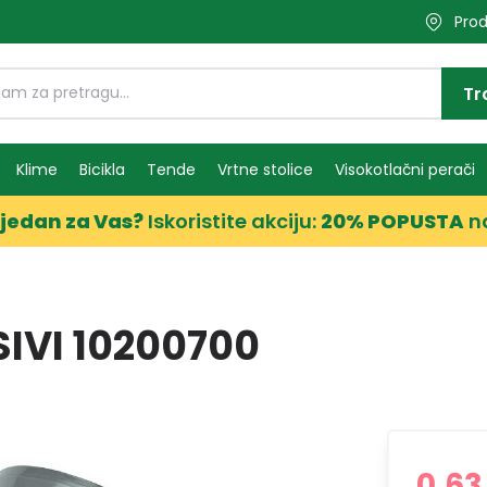
Prod
Tr
Klime
Bicikla
Tende
Vrtne stolice
Visokotlačni perači
jedan za Vas?
Iskoristite akciju:
20% POPUSTA
n
SIVI 10200700
0,63