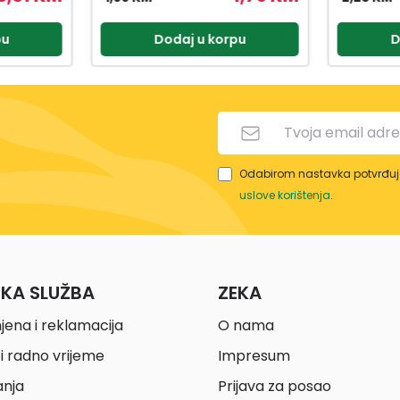
pu
Dodaj u korpu
D
Odabirom nastavka potvrđuje
uslove korištenja
.
ČKA SLUŽBA
ZEKA
jena i reklamacija
O nama
i radno vrijeme
Impresum
anja
Prijava za posao