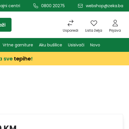
ajni centri
0800 20275
webshop@zeka.ba
aži
Usporedi
Lista želja
Prijava
Vrtne garniture
Aku bušilice
Usisivači
Novo
a sve
tepihe
!
0 KM