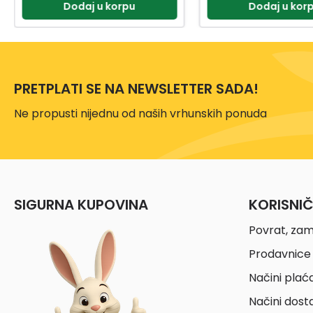
Dodaj u korpu
Dodaj u kor
PRETPLATI SE NA NEWSLETTER SADA!
Ne propusti nijednu od naših vrhunskih ponuda
SIGURNA KUPOVINA
KORISNI
Povrat, zam
Prodavnice 
Načini plać
Načini dost