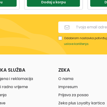
pu
Dodaj u korpu
Odabirom nastavka potvrđuje
uslove korištenja
.
ČKA SLUŽBA
ZEKA
jena i reklamacija
O nama
i radno vrijeme
Impresum
anja
Prijava za posao
ave
Zeka plus Loyalty kartica