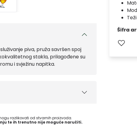
Mate
Mod
Teži
Šifra ar
služivanje piva, pruža savršen spoj
okokvalitetnog stakla, prilagođene su
romu i svježinu napitka.
gu razlikovati od stvarnih proizvoda.
nju te ih trenutno nije moguće naručiti.