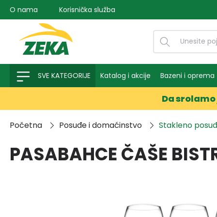
O nama
Korisnička služba
na pretragu
Preskoči na glavnu navigaciju
SVE KATEGORIJE
Katalog i akcije
Bazeni i oprema
Da srolamo 
Početna
Posuđe i domaćinstvo
Stakleno posu
PASABAHCE ČAŠE BISTRO