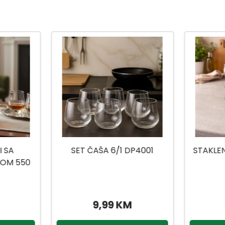
P4001
STAKLENA ČAŠA 1/1 DP4130
ZDJE
3,99 KM