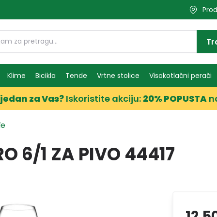
Prod
Tr
Klime
Bicikla
Tende
Vrtne stolice
Visokotlačni perači
jedan za Vas?
Iskoristite akciju:
20% POPUSTA
n
đe
 6/1 ZA PIVO 44417
12,5