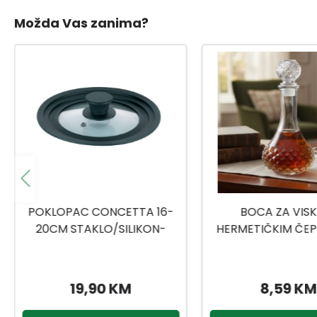
Možda Vas zanima?
BOCA ZA VISKI SA
SET ČAŠA 6/1 D
HERMETIČKIM ČEPOM 550
ML YE7300790
8,59 KM
9,99 KM