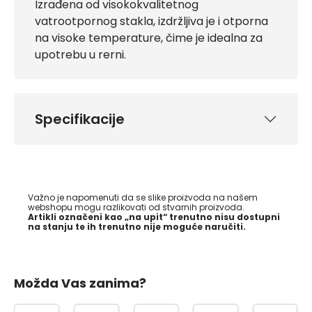
Izrađena od visokokvalitetnog
vatrootpornog stakla, izdržljiva je i otporna
na visoke temperature, čime je idealna za
upotrebu u rerni.
Specifikacije
Važno je napomenuti da se slike proizvoda na našem
webshopu mogu razlikovati od stvarnih proizvoda.
Artikli označeni kao „na upit“ trenutno nisu dostupni
na stanju te ih trenutno nije moguće naručiti.
Možda Vas zanima?