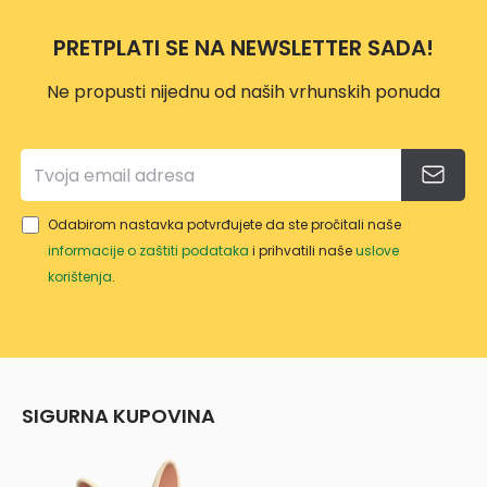
ML
PRETPLATI SE NA NEWSLETTER SADA!
YE73
0079
Ne propusti nijednu od naših vrhunskih ponuda
0
Odabirom nastavka potvrđujete da ste pročitali naše
informacije o zaštiti podataka
i prihvatili naše
uslove
korištenja
.
SIGURNA KUPOVINA