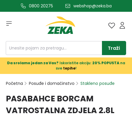
0800 20275
webshop@zeka.ba
a glavni sadržaj
Traži
Da srolamo jedan za Vas?
Iskoristite akciju:
20% POPUSTA
na
sve
tepihe
!
Početna
Posuđe i domaćinstvo
Stakleno posuđe
PASABAHCE BORCAM
VATROSTALNA ZDJELA 2.8L