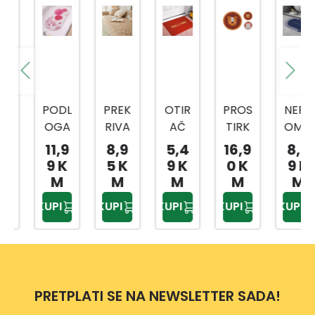
PODL
PREK
OTIR
PROS
NEPR
OGA
RIVA
AČ
TIRK
OMO
ZA
Č
WEL
A
ČIVA
11,9
8,9
5,4
16,9
8,9
KAD
ALIN
COM
ANIM
PROS
9 K
5 K
9 K
0 K
9 K
U
A
E
AL
TIRK
M
M
M
M
M
OVAL
70X7
DP15
60X6
A
KUPI
KUPI
KUPI
KUPI
KUPI
NA
0
32
0CM
DP41
DP23
TAM
60
62
NO
BEŽ
PRETPLATI SE NA NEWSLETTER SADA!