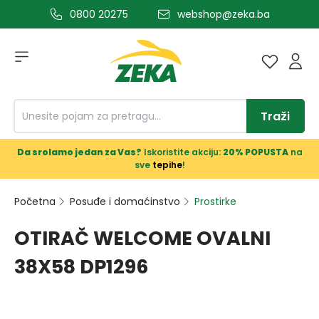
0800 20275
webshop@zeka.ba
a glavni sadržaj
Traži
Da srolamo jedan za Vas?
Iskoristite akciju:
20% POPUSTA
na
sve
tepihe
!
Početna
Posuđe i domaćinstvo
Prostirke
OTIRAČ WELCOME OVALNI
38X58 DP1296