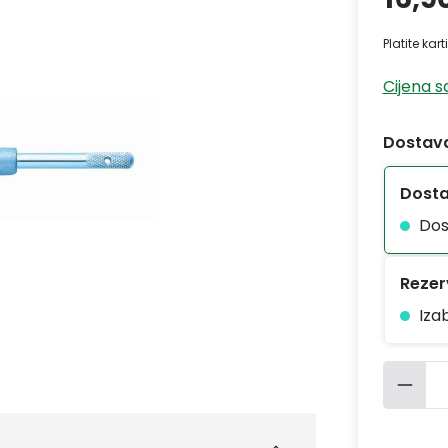
Platite kar
Cijena 
Dostava
Dost
Dos
Rezerv
Iza
Količ