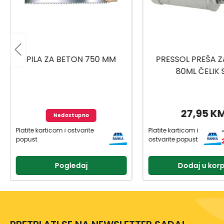
PRESSOL PREŠA ZA MAST
UNIOR RUČICA/RAČN
80ML ČELIK SA
1901A BI 6117
UNIVERZALNOM GLAVOM
27,95 KM
77,95 K
Platite karticom i
Platite karticom i
-20%
ostvarite popust
ostvarite popust
22,36 KM
Dodaj u korpu
Dodaj u kor