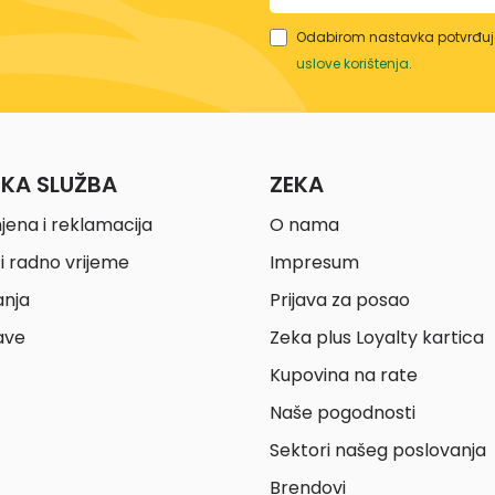
Odabirom nastavka potvrđuje
uslove korištenja
.
ČKA SLUŽBA
ZEKA
jena i reklamacija
O nama
i radno vrijeme
Impresum
anja
Prijava za posao
ave
Zeka plus Loyalty kartica
Kupovina na rate
Naše pogodnosti
Sektori našeg poslovanja
Brendovi