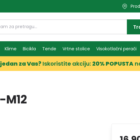
Prod
Tr
Klime
Bicikla
Tende
Vrtne stolice
Visokotlačni perači
jedan za Vas?
Iskoristite akciju:
20% POPUSTA
n
4-M12
16,9