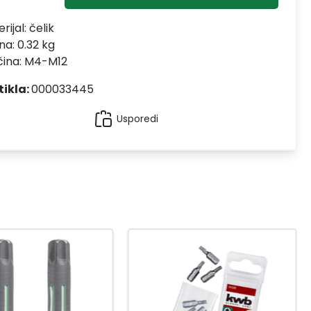
rijal:
čelik
na: 0.32 kg
čina: M4-M12
tikla:
000033445
Usporedi