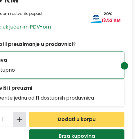
ticom i ostvarite popust
-20%
13,52 KM
sa uključenim PDV-om
 ili preuzimanje u prodavnici?
ava
tupno
iši i preuzmi
berite jednu od
11
dostupnih prodavnica
ina proizvoda: Unesite željenu količinu
Dodati u korpu
Brza kupovina