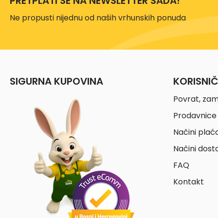
PRETPLATI SE NA NEWSLETTER SADA!
Ne propusti nijednu od naših vrhunskih ponuda
SIGURNA KUPOVINA
KORISNI
Povrat, zam
Prodavnice 
Načini plać
Načini dost
FAQ
Kontakt