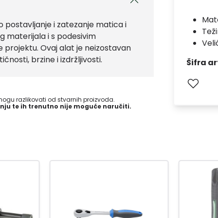
Mate
 postavljanje i zatezanje matica i
Teži
og materijala i s podesivim
Veli
rojektu. Ovaj alat je neizostavan
osti, brzine i izdržljivosti.
Šifra ar
gu razlikovati od stvarnih proizvoda.
nju te ih trenutno nije moguće naručiti.