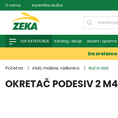
O nama
Korisnička služba
na pretragu
Preskoči na glavnu navigaciju
SVE KATEGORIJE
Katalog i akcije
Bazeni i oprema
Da srolamo 
Početna
Alati, mašine, radionica
Ručni alat
OKRETAČ PODESIV 2 M