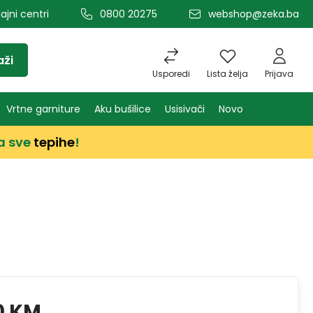
ajni centri
0800 20275
webshop@zeka.ba
aži
Usporedi
Lista želja
Prijava
Vrtne garniture
Aku bušilice
Usisivači
Novo
a sve
tepihe
!
0 KM