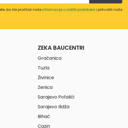
te da ste pročitali naše
informacije o zaštiti podataka
i prihvatili naše
ZEKA BAUCENTRI
Gračanica
Tuzla
Živinice
Zenica
Sarajevo Pofalići
Sarajevo Ilidža
Bihać
Cazin