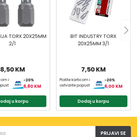
 INDUSTRY TORX
NASADNI KLJUČEVI
0X25MM 3/1
1/4,3/8,1/2 216-DJ.
7,50 KM
399,90 KM
icom i
Platite karticom i
-20%
-20%
opust
ostvarite popust
6,00 KM
319,92 KM
odaj u korpu
Dodaj u korpu
PRIJAVI SE