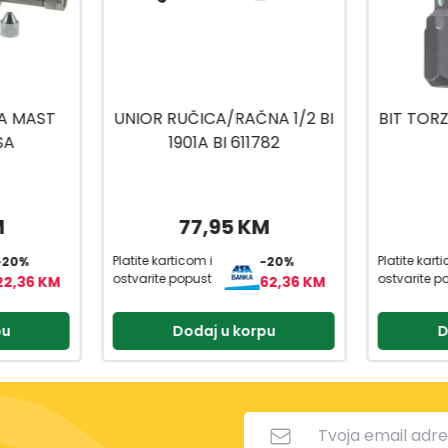
A 1/2 BI
BIT TORZIJA TORX 20X25MM
BIT
82
2/1
2
M
8,50 KM
Platite karticom i
Platite kart
-20%
-20%
ostvarite popust
ostvarite p
62,36 KM
6,80 KM
pu
Dodaj u korpu
D