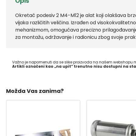
Opis
Okretač podesiv 2 M4-M12 je alat koji olakšava brzo
vijaka različitih veličina. Izrađen od visokokvalitetn
mehanizmom, omogućava precizno prilagođavanje p
za montažu, održavanje i radionicu zbog svoje praktičn
Važno je napomenuti da se slike proizvoda na našem webshopu mo
Artikli označeni kao „na upit“ trenutno nisu dostupni na sta
Možda Vas zanima?