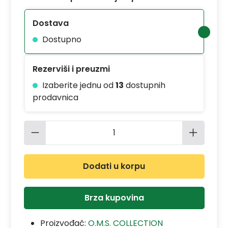
Dostava
Dostupno
Rezerviši i preuzmi
Izaberite jednu od
13
dostupnih
prodavnica
Količina proizvoda: Unesite željenu 
Dodati u korpu
Brza kupovina
Proizvođač:
O.M.S. COLLECTION