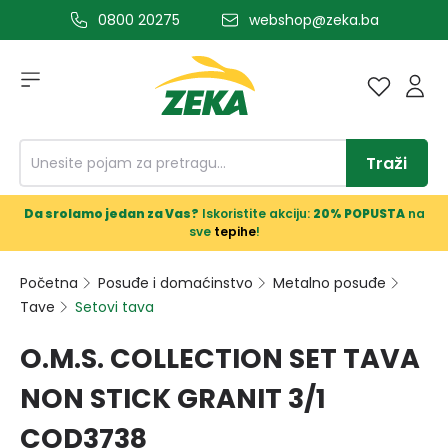
0800 20275
webshop@zeka.ba
a glavni sadržaj
Traži
Da srolamo jedan za Vas?
Iskoristite akciju:
20% POPUSTA
na
sve
tepihe
!
Početna
Posuđe i domaćinstvo
Metalno posuđe
Tave
Setovi tava
O.M.S. COLLECTION SET TAVA
NON STICK GRANIT 3/1
COD3738