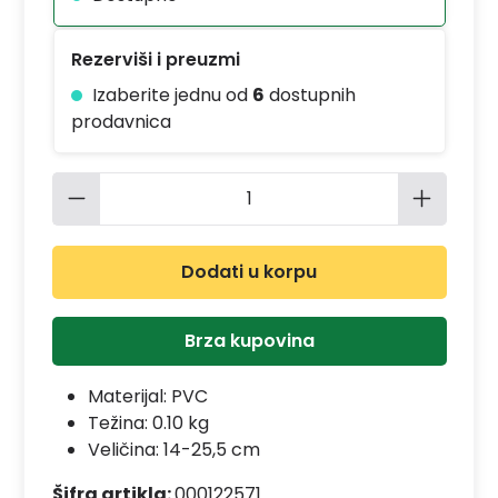
Rezerviši i preuzmi
Izaberite jednu od
6
dostupnih
prodavnica
Količina proizvoda: Unesite željenu 
Dodati u korpu
Brza kupovina
Materijal:
PVC
Težina: 0.10 kg
Veličina: 14-25,5 cm
Šifra artikla:
000122571