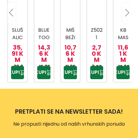
SLUŠ
BLUE
MIŠ
Z502
KB
ALIC
TOO
BEŽI
1
MAS
E
TH
ČNI
CD/
TER
35,
14,3
10,7
2,7
11,6
TWS
SLUŠ
W90
DVD
C100
91 K
6 K
6 K
0 K
1 K
M
M
M
M
M
ALIC
TR20
ČIST
TIPK
39,9
E B39
15,95
11,95
97
3,00
AČ
OVNI
12,90
KUPI
KUPI
KUPI
KUPI
KUPI
0 KM
KM
KM
KM
KM
TR21
YH60
CA
01
8
PRETPLATI SE NA NEWSLETTER SADA!
Ne propusti nijednu od naših vrhunskih ponuda