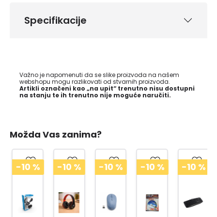
Specifikacije
Važno je napomenuti da se slike proizvoda na našem
webshopu mogu razlikovati od stvarnih proizvoda.
Artikli označeni kao „na upit“ trenutno nisu dostupni
na stanju te ih trenutno nije moguće naručiti.
Možda Vas zanima?
-10
%
-10
%
-10
%
-10
%
-10
%