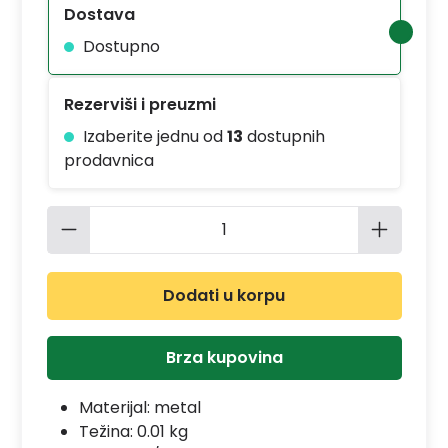
Dostava
Dostupno
Rezerviši i preuzmi
Izaberite jednu od
13
dostupnih
prodavnica
Količina proizvoda: Unesite željenu 
Dodati u korpu
Brza kupovina
Materijal:
metal
Težina: 0.01 kg