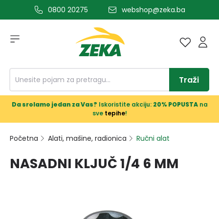
0800 20275
webshop@zeka.ba
a glavni sadržaj
Traži
Da srolamo jedan za Vas?
Iskoristite akciju:
20% POPUSTA
na
sve
tepihe
!
Početna
Alati, mašine, radionica
Ručni alat
NASADNI KLJUČ 1/4 6 MM