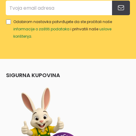
Odabirom nastavka potvrđujete da ste pročitali naše
informacije o zaštiti podataka
i prihvatili naše
uslove
korištenja
.
SIGURNA KUPOVINA