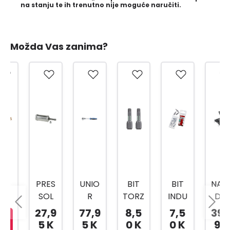
na stanju te ih trenutno nije moguće naručiti.
Možda Vas zanima?
PRES
UNIO
BIT
BIT
NASA
SOL
R
TORZ
INDU
DNI
PREŠ
RUČI
IJA
STRY
KLJU
27,9
77,9
8,5
7,5
399,
A ZA
CA/R
TOR
TOR
ČEVI
5 K
5 K
0 K
0 K
90