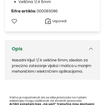
Veličina: 1/4 6mm
Šifra artikla:
000085096
Usporedi
Opis
Nasadni ključ 1/4 veličine 6mm, idealan za
precizno zatezanje vijaka i matica u manjim
mehaničkim i električnim aplikacijama.
Važno je napomenuti da se slike proizvoda na našem
webshopu mogu razlikovati od stvarnih proizvoda.
Artikli označeni kao „na upit“ trenutno nisu dostupni