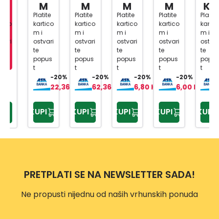
MAS
AČN
X
X
1/4,3
M
M
M
M
KM
T
A 1/2
20X2
20X2
/8,1/
Platite
Platite
Platite
Platite
Platite
kartico
kartico
kartico
kartico
kartico
80ML
BI
5MM
5MM
2
m i
m i
m i
m i
m i
ČELIK
1901A
2/1
3/1
216-
ostvari
ostvari
ostvari
ostvari
ostvari
SA
BI
DJ.
te
te
te
te
te
popus
popus
popus
popus
popus
UNIV
61178
t
t
t
t
t
ERZA
2
-20%
-20%
-20%
-20%
-20%
LNO
22,36 KM
62,36 KM
6,80 KM
6,00 KM
319,
M
GLAV
KUPI
KUPI
KUPI
KUPI
KUPI
OM
PRETPLATI SE NA NEWSLETTER SADA!
Ne propusti nijednu od naših vrhunskih ponuda