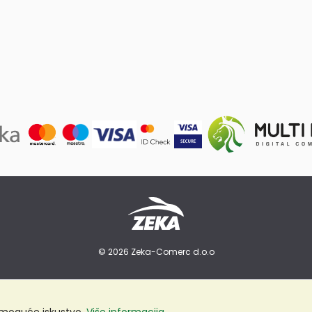
© 2026 Zeka-Comerc d.o.o
e moguće iskustvo.
Više informacija...