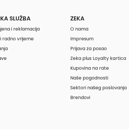
ČKA SLUŽBA
ZEKA
jena i reklamacija
O nama
i radno vrijeme
Impresum
anja
Prijava za posao
ave
Zeka plus Loyalty kartica
Kupovina na rate
Naše pogodnosti
Sektori našeg poslovanja
Brendovi