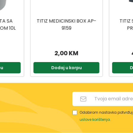
 BOX AP-
TITIZ SET ZA KUPATILO
TITIZ
PRIWEX TP-557
H
49,90 KM
2,90 KM
pu
Dodaj u korpu
D
Odabirom nastavka potvrđuje
uslove korištenja
.