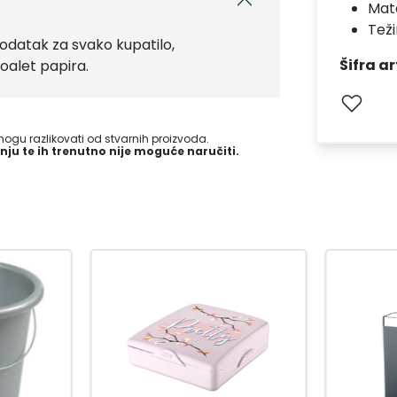
Mate
Teži
dodatak za svako kupatilo,
Šifra ar
toalet papira.
gu razlikovati od stvarnih proizvoda.
nju te ih trenutno nije moguće naručiti.
-15
%