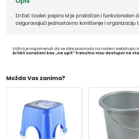
Opis
Držač toalet papira M je praktičan i funkcionalan 
osiguravajući jednostavno korištenje i organizaciju 
Važno je napomenuti da se slike proizvoda na našem webshopu mo
Artikli označeni kao „na upit“ trenutno nisu dostupni na sta
Možda Vas zanima?