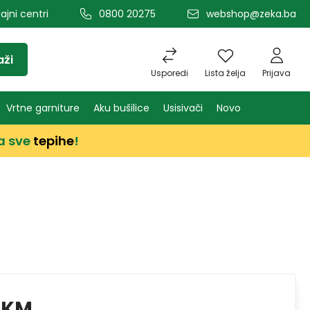
ajni centri
0800 20275
webshop@zeka.ba
aži
Usporedi
Lista želja
Prijava
Vrtne garniture
Aku bušilice
Usisivači
Novo
a sve
tepihe
!
 KM