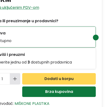
sa uključenim PDV-om
 ili preuzimanje u prodavnici?
ava
tupno
iši i preuzmi
berite jednu od
3
dostupnih prodavnica
ina proizvoda: Unesite željenu količinu
Dodati u korpu
Brza kupovina
izvođač:
MIŠKONE PLASTIKA