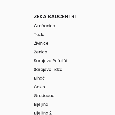
ZEKA BAUCENTRI
Gračanica
Tuzla
Živinice
Zenica
Sarajevo Pofalići
Sarajevo Ilidža
Bihać
Cazin
Gradačac
Bijeljina
Bijeljina 2