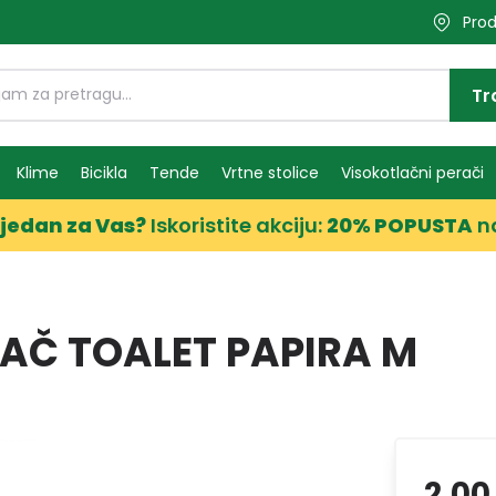
Prod
Tr
Klime
Bicikla
Tende
Vrtne stolice
Visokotlačni perači
jedan za Vas?
Iskoristite akciju:
20% POPUSTA
n
AČ TOALET PAPIRA M
2,00