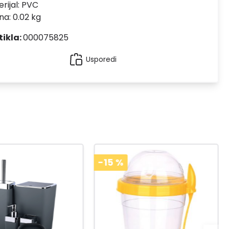
rijal:
PVC
na: 0.02 kg
tikla:
000075825
Usporedi
-15
%