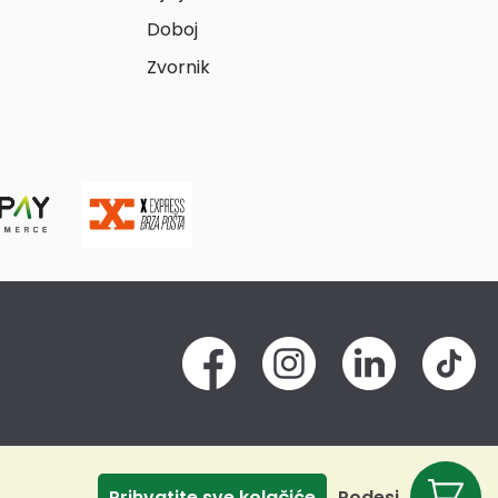
Doboj
Zvornik
Prihvatite sve kolačiće
Podesi
Odbij