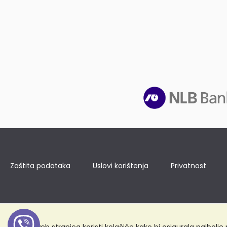
Zaštita podataka
Uslovi korištenja
Privatnost
Ova web stranica koristi kolačiće kako bi osigurala najbolj