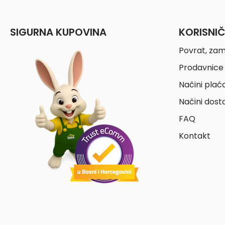
SIGURNA KUPOVINA
KORISNI
Povrat, zam
Prodavnice 
Načini plać
Načini dost
FAQ
Kontakt