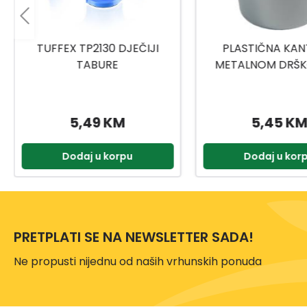
PLASTIČNA KANTA SA
TITIZ MEDICINSKI
METALNOM DRŠKOM 10L
9159
5,45 KM
2,00 KM
Dodaj u korpu
Dodaj u kor
PRETPLATI SE NA NEWSLETTER SADA!
Ne propusti nijednu od naših vrhunskih ponuda