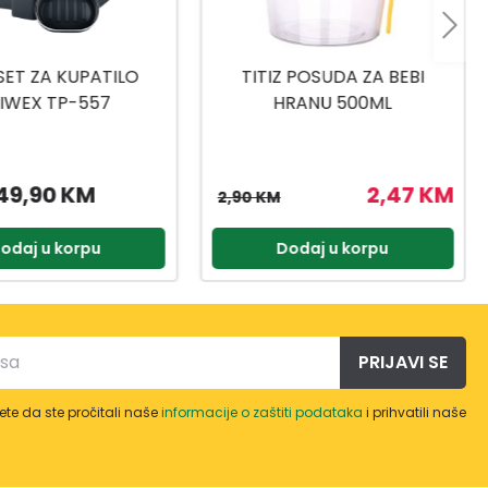
 POSUDA ZA BEBI
TITIZ SET ZA SLADOLED AP-
RANU 500ML
9425
2,47 KM
3,57 KM
4,20 KM
odaj u korpu
Dodaj u korpu
PRIJAVI SE
te da ste pročitali naše
informacije o zaštiti podataka
i prihvatili naše