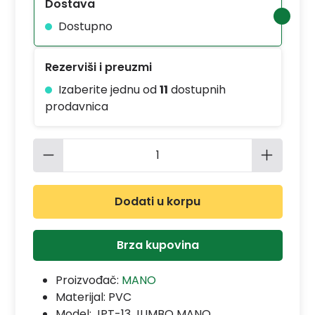
Dostava
Dostupno
Rezerviši i preuzmi
Izaberite jednu od
11
dostupnih
prodavnica
Količina proizvoda: Unesite željenu 
Dodati u korpu
Brza kupovina
Proizvođač:
MANO
Materijal:
PVC
Model:
JPT-13 JUMBO MANO