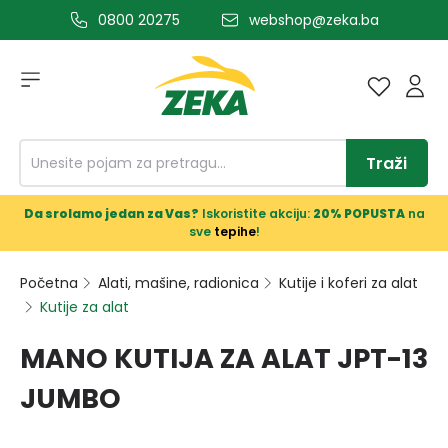
0800 20275
webshop@zeka.ba
a glavni sadržaj
Traži
Da srolamo jedan za Vas?
Iskoristite akciju:
20% POPUSTA
na
sve
tepihe
!
Početna
Alati, mašine, radionica
Kutije i koferi za alat
Kutije za alat
MANO KUTIJA ZA ALAT JPT-13
JUMBO