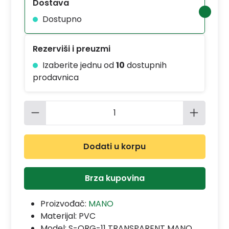
Dostava
Dostupno
Rezerviši i preuzmi
Izaberite jednu od
10
dostupnih
prodavnica
Količina proizvoda: Unesite željenu 
Dodati u korpu
Brza kupovina
Proizvođač:
MANO
Materijal:
PVC
Model:
S-ORG-11 TRANSPARENT MANO