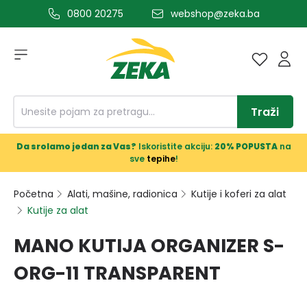
0800 20275
webshop@zeka.ba
a glavni sadržaj
Traži
Da srolamo jedan za Vas?
Iskoristite akciju:
20% POPUSTA
na
sve
tepihe
!
Početna
Alati, mašine, radionica
Kutije i koferi za alat
Kutije za alat
MANO KUTIJA ORGANIZER S-
ORG-11 TRANSPARENT