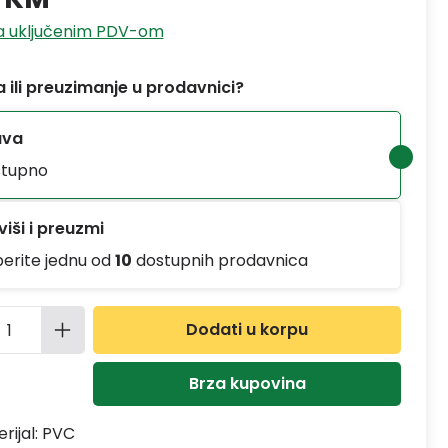
sa uključenim PDV-om
 ili preuzimanje u prodavnici?
ava
tupno
iši i preuzmi
berite jednu od
10
dostupnih prodavnica
ina proizvoda: Unesite željenu količinu
Dodati u korpu
Brza kupovina
rijal:
PVC