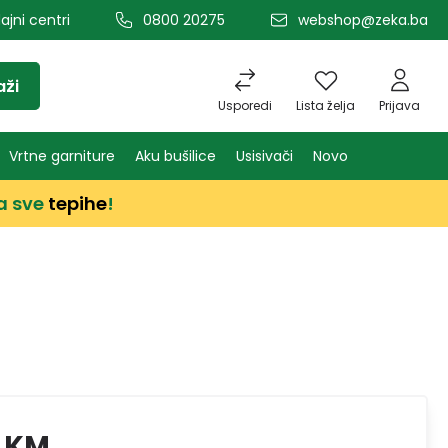
ajni centri
0800 20275
webshop@zeka.ba
aži
Usporedi
Lista želja
Prijava
Vrtne garniture
Aku bušilice
Usisivači
Novo
a sve
tepihe
!
0 KM