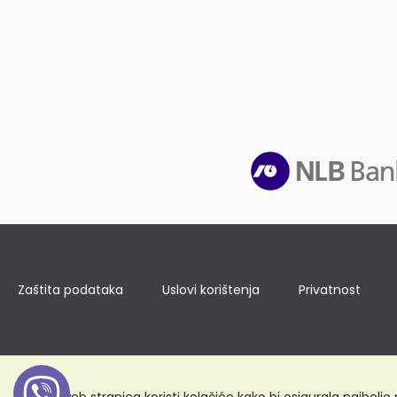
Zaštita podataka
Uslovi korištenja
Privatnost
Ova web stranica koristi kolačiće kako bi osigurala najbolj