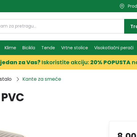
Prod
Tr
Klime
Bicikla
Tende
Vrtne stolice
Visokotlačni perači
jedan za Vas?
Iskoristite akciju:
20% POPUSTA
n
stalo
Kante za smeće
 PVC
8,0