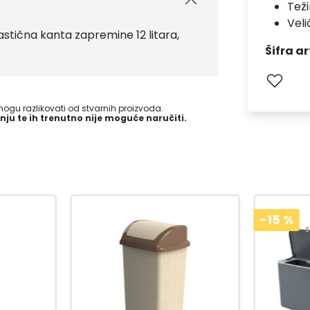
Teži
Velič
stična kanta zapremine 12 litara,
Šifra ar
gu razlikovati od stvarnih proizvoda.
nju te ih trenutno nije moguće naručiti.
-15
%