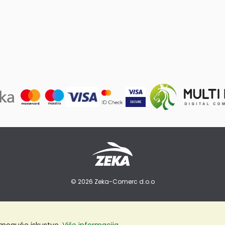
© 2026 Zeka-Comerc d.o.o
e moguće iskustvo.
Više informacija...