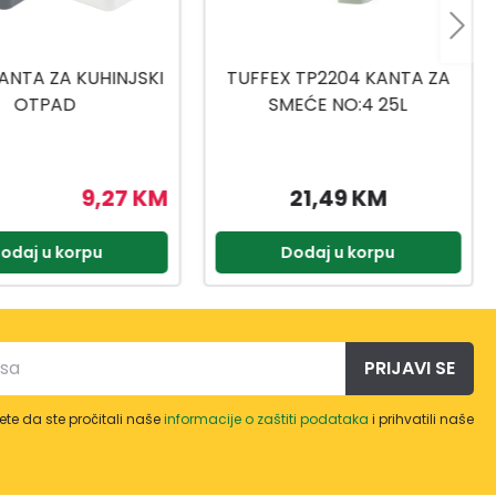
 TP2204 KANTA ZA
LINDO KANTA SVIJETLO SIVA
EĆE NO:4 25L
12L
21,49 KM
8,99 KM
odaj u korpu
Dodaj u korpu
PRIJAVI SE
te da ste pročitali naše
informacije o zaštiti podataka
i prihvatili naše