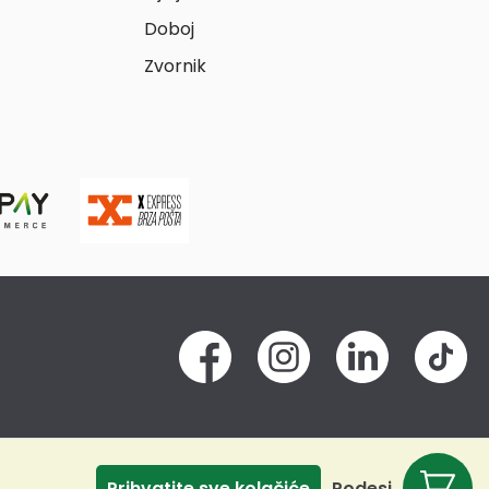
Doboj
Zvornik
Prihvatite sve kolačiće
Podesi
Odbij