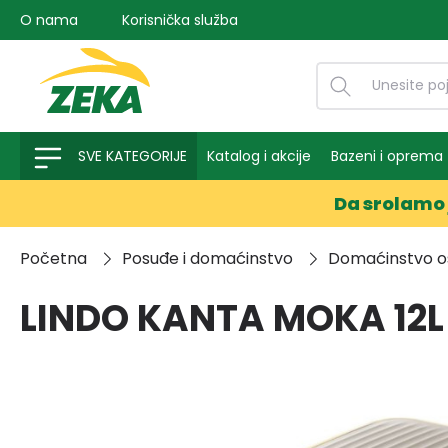
O nama
Korisnička služba
na pretragu
Preskoči na glavnu navigaciju
SVE KATEGORIJE
Katalog i akcije
Bazeni i oprema
Da srolamo 
Početna
Posuđe i domaćinstvo
Domaćinstvo o
LINDO KANTA MOKA 12L