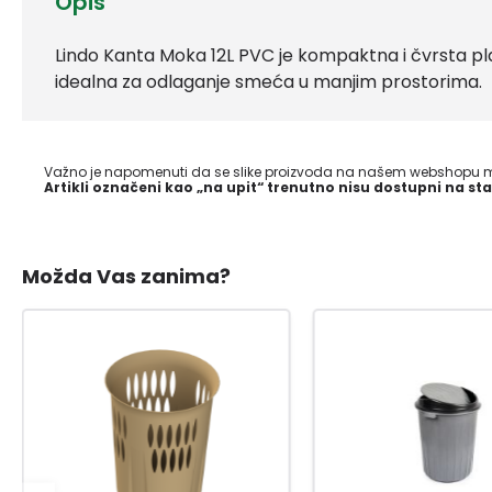
Opis
Lindo Kanta Moka 12L PVC je kompaktna i čvrsta pla
idealna za odlaganje smeća u manjim prostorima.
Važno je napomenuti da se slike proizvoda na našem webshopu mo
Artikli označeni kao „na upit“ trenutno nisu dostupni na sta
Možda Vas zanima?