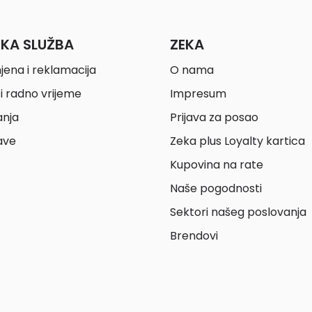
ČKA SLUŽBA
ZEKA
jena i reklamacija
O nama
i radno vrijeme
Impresum
anja
Prijava za posao
ave
Zeka plus Loyalty kartica
Kupovina na rate
Naše pogodnosti
Sektori našeg poslovanja
Brendovi