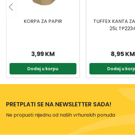
TUFFEX KANTA ZA SMEĆE
PLASTOFLEX KA
25L TP2234
SMEĆE 24
8,95 KM
10,55 K
Dodaj u korpu
Dodaj u kor
PRETPLATI SE NA NEWSLETTER SADA!
Ne propusti nijednu od naših vrhunskih ponuda