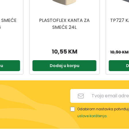
NTA ZA
TP727 KANTA ZA KUHINJSKI
TUFFEX
L
OTPAD
SM
M
9,27 KM
10,90 KM
pu
Dodaj u korpu
D
Odabirom nastavka potvrđuje
uslove korištenja
.