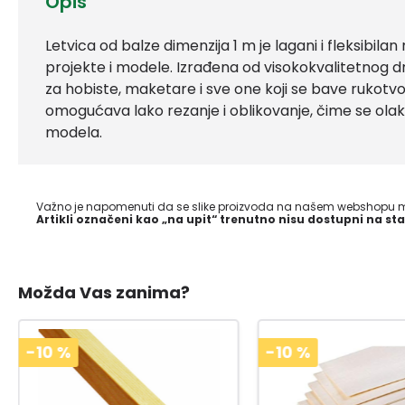
Opis
Letvica od balze dimenzija 1 m je lagani i fleksibilan
projekte i modele. Izrađena od visokokvalitetnog dr
za hobiste, maketare i sve one koji se bave rukot
omogućava lako rezanje i oblikovanje, čime se olakš
modela.
Važno je napomenuti da se slike proizvoda na našem webshopu mo
Artikli označeni kao „na upit“ trenutno nisu dostupni na sta
Možda Vas zanima?
-10
%
-10
%