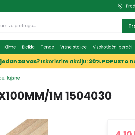
Prod
Tr
Klime
Bicikla
Tende
Vrtne stolice
Visokotlačni perači
jedan za Vas?
Iskoristite akciju:
20% POPUSTA
n
e, lajsne
1X100MM/1M 1504030
4,10