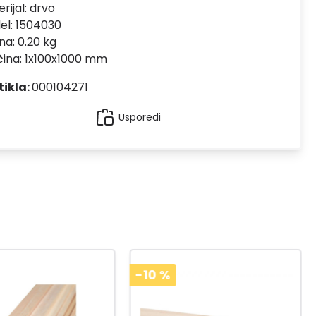
rijal:
drvo
el:
1504030
na: 0.20 kg
čina: 1x100x1000 mm
tikla:
000104271
Usporedi
%
-10
%