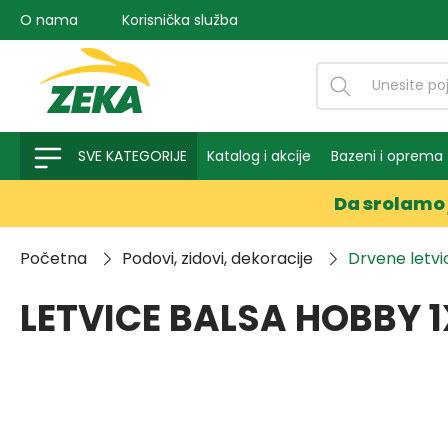
O nama
Korisnička služba
na pretragu
Preskoči na glavnu navigaciju
SVE KATEGORIJE
Katalog i akcije
Bazeni i oprema
Da srolamo 
Početna
Podovi, zidovi, dekoracije
Drvene letvic
LETVICE BALSA HOBBY 