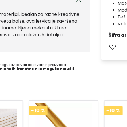
Mate
Mod
 materijal, idealan za razne kreativne
Teži
veta balze, ova letvica je savršena
Veli
vorinama. Njena meka struktura
ava izrada složenih detalja i
Šifra ar
gu razlikovati od stvarnih proizvoda.
nju te ih trenutno nije moguće naručiti.
-10
%
-10