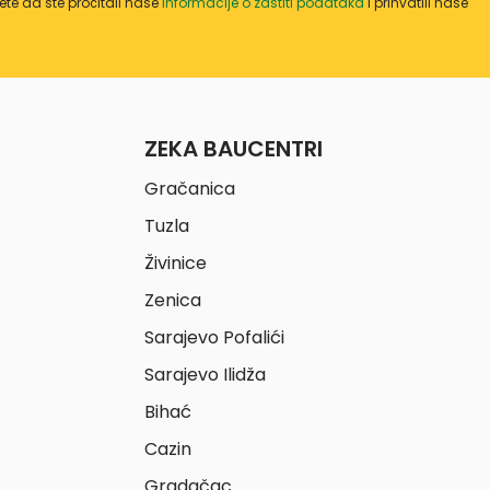
te da ste pročitali naše
informacije o zaštiti podataka
i prihvatili naše
ZEKA BAUCENTRI
Gračanica
Tuzla
Živinice
Zenica
Sarajevo Pofalići
Sarajevo Ilidža
Bihać
Cazin
Gradačac