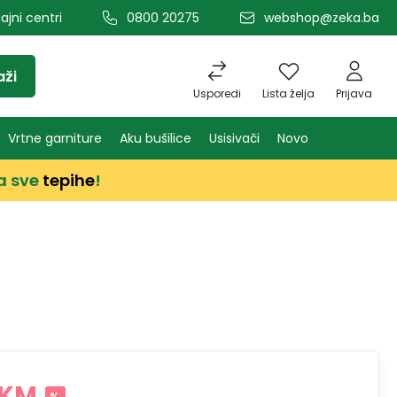
ajni centri
0800 20275
webshop@zeka.ba
aži
Usporedi
Lista želja
Prijava
Vrtne garniture
Aku bušilice
Usisivači
Novo
a sve
tepihe
!
 KM
%