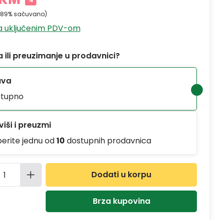
.89% sačuvano)
sa uključenim PDV-om
 ili preuzimanje u prodavnici?
ava
tupno
iši i preuzmi
berite jednu od
10
dostupnih prodavnica
ina proizvoda: Unesite željenu količinu
Dodati u korpu
Brza kupovina