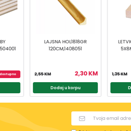
L1818GR
LETVICE BALSA HOBBY
408051
5X8MM/1M 1504032
2,30 KM
1,22 KM
1,35 KM
12,5
korpu
Dodaj u korpu