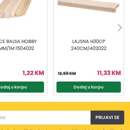
LAJSNA H30CP
DASKA SL28X28VTA
240CM,1402022
240CM,1503101
11,33 KM
8,06 KM
9 KM
8,95 KM
Dodaj u korpu
Dodaj u korpu
PRIJAVI SE