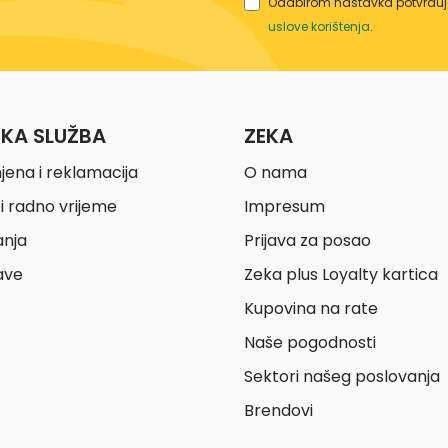
Odabirom nastavka potvrđuje
uslove korištenja
.
ČKA SLUŽBA
ZEKA
jena i reklamacija
O nama
i radno vrijeme
Impresum
anja
Prijava za posao
ave
Zeka plus Loyalty kartica
Kupovina na rate
Naše pogodnosti
Sektori našeg poslovanja
Brendovi