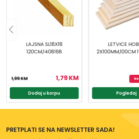
LETVICE HOBBY
LAJSNA HO
2X100MM,100CM 1504001
120CM,1
KM
2,55 KM
Nedostupno
Pogledaj
Dodaj u 
PRETPLATI SE NA NEWSLETTER SADA!