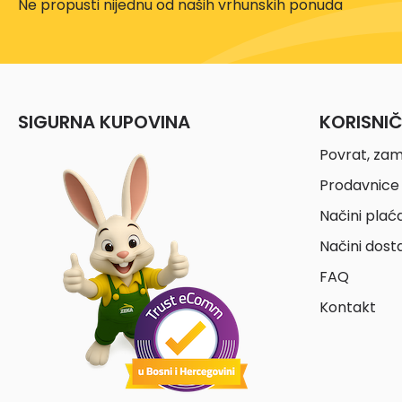
Ne propusti nijednu od naših vrhunskih ponuda
SIGURNA KUPOVINA
KORISNI
Povrat, zam
Prodavnice 
Načini plać
Načini dost
FAQ
Kontakt