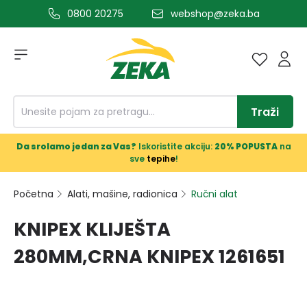
0800 20275
webshop@zeka.ba
a glavni sadržaj
Traži
Da srolamo jedan za Vas?
Iskoristite akciju:
20% POPUSTA
na
sve
tepihe
!
Početna
Alati, mašine, radionica
Ručni alat
KNIPEX KLIJEŠTA
280MM,CRNA KNIPEX 1261651