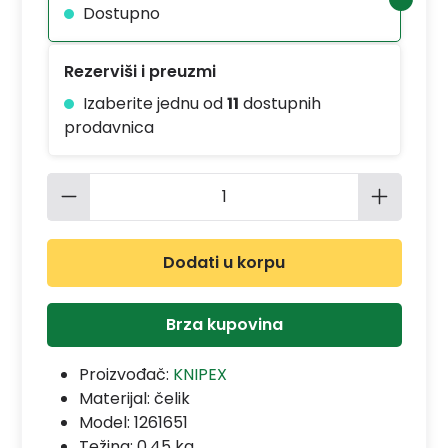
Dostupno
Rezerviši i preuzmi
Izaberite jednu od
11
dostupnih
prodavnica
Količina proizvoda: Unesite željenu 
Dodati u korpu
Brza kupovina
Proizvođač:
KNIPEX
Materijal:
čelik
Model:
1261651
Težina: 0.45 kg