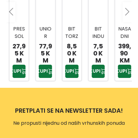
PRES
UNIO
BIT
BIT
NASA
SOL
R
TORZ
INDU
DNI
PREŠ
RUČI
IJA
STRY
KLJU
27,9
77,9
8,5
7,5
399,
A ZA
CA/R
TOR
TOR
ČEVI
5 K
5 K
0 K
0 K
90
MAS
AČN
X
X
1/4,3
M
M
M
M
KM
T
A 1/2
20X2
20X2
/8,1/
KUPI
KUPI
KUPI
KUPI
KUPI
80ML
BI
5MM
5MM
2
ČELIK
1901A
2/1
3/1
216-
SA
BI
DJ.
UNIV
61178
ERZA
2
PRETPLATI SE NA NEWSLETTER SADA!
LNO
M
Ne propusti nijednu od naših vrhunskih ponuda
GLAV
OM