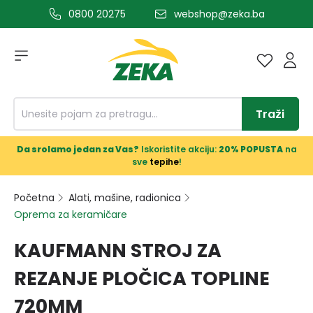
0800 20275
webshop@zeka.ba
a glavni sadržaj
Traži
Da srolamo jedan za Vas?
Iskoristite akciju:
20% POPUSTA
na
sve
tepihe
!
Početna
Alati, mašine, radionica
Oprema za keramičare
KAUFMANN STROJ ZA
REZANJE PLOČICA TOPLINE
720MM