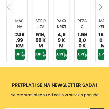
MAŠI
STRO
RAXX
REZA
MAR
NA
J ZA
KRIŽI
Č
KERP
ZA
REZA
ĆI ZA
PLOČ
EN
249
519,
4,5
1.59
15,5
REZA
NJE
KERA
ICA
FLO
,99
99 K
9 K
9,0
0 K
NJE
PLOČ
MIČK
TOPL
MAS
KM
M
M
0 K
M
PLOČ
ICA
E
INE
TER
M
KUPI
KUPI
KUPI
KUPI
KUPI
ICA
TOPL
PLOČ
1250
NAR
1200
INE
ICE
MM
ANČ
MM
PRO
4,0M
ASTI
MTX
630
M,
11872
8769
MM
250/1
93
PRETPLATI SE NA NEWSLETTER SADA!
397
Ne propusti nijednu od naših vrhunskih ponuda