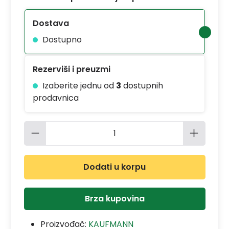
Dostava
Dostupno
Rezerviši i preuzmi
Izaberite jednu od
3
dostupnih
prodavnica
Količina proizvoda: Unesite željenu 
Dodati u korpu
Brza kupovina
Proizvođač:
KAUFMANN