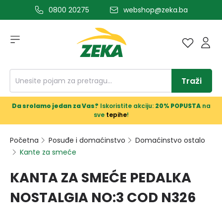
0800 20275
webshop@zeka.ba
a glavni sadržaj
Traži
Da srolamo jedan za Vas?
Iskoristite akciju:
20% POPUSTA
na
sve
tepihe
!
Početna
Posuđe i domaćinstvo
Domaćinstvo ostalo
Kante za smeće
KANTA ZA SMEĆE PEDALKA
NOSTALGIA NO:3 COD N326