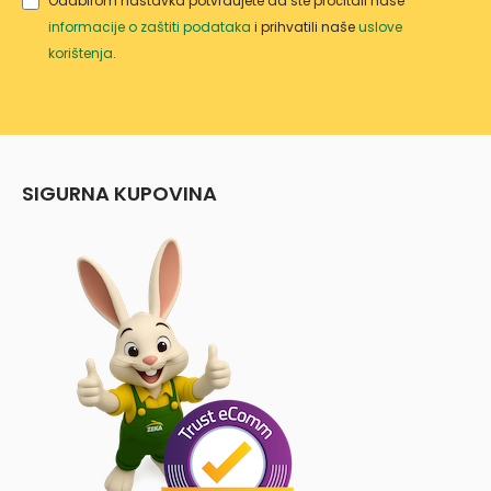
Odabirom nastavka potvrđujete da ste pročitali naše
informacije o zaštiti podataka
i prihvatili naše
uslove
korištenja
.
SIGURNA KUPOVINA