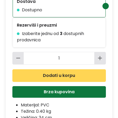
Dostava
Dostupno
Rezerviši i preuzmi
Izaberite jednu od
3
dostupnih
prodavnica
Količina proizvoda: Unesite željenu 
Dodati u korpu
Brza kupovina
Materijal:
PVC
Težina: 0.40 kg
Veličina: 34 cm