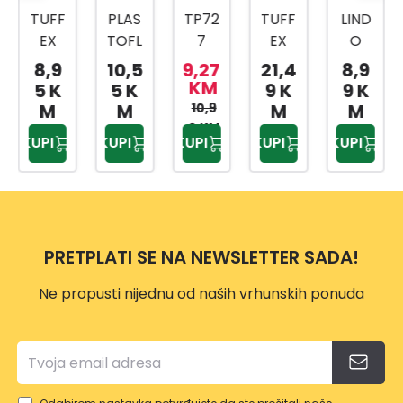
TUFF
PLAS
TP72
TUFF
LIND
EX
TOFL
7
EX
O
KANT
EX
KANT
TP22
KANT
8,9
10,5
9,27
21,4
8,9
A ZA
KANT
A ZA
04
A
KM
5 K
5 K
9 K
9 K
SME
A ZA
KUHI
KANT
SVIJE
M
M
10,9
M
M
ĆE
SME
NJSK
A ZA
TLO
0 KM
KUPI
KUPI
KUPI
KUPI
KUPI
25L
ĆE
I
SME
SIVA
TP22
24L
OTP
ĆE
12L
34
AD
NO:4
25L
PRETPLATI SE NA NEWSLETTER SADA!
Ne propusti nijednu od naših vrhunskih ponuda