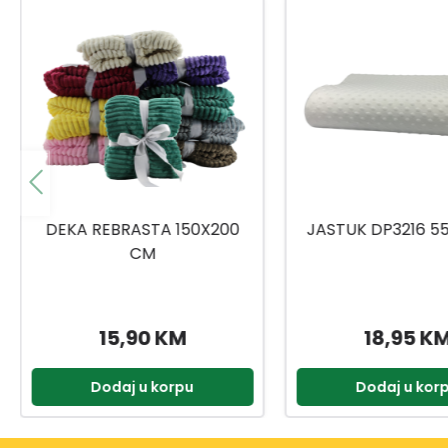
JASTUK DP3216 55X35 CM
DEKA TAČKICE 18
18,95 KM
22,90 K
Dodaj u korpu
Dodaj u kor