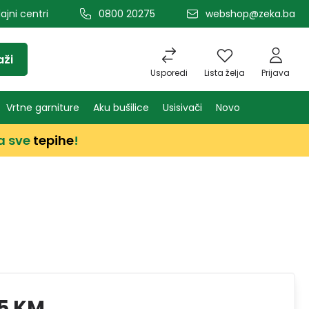
ajni centri
0800 20275
webshop@zeka.ba
aži
Usporedi
Lista želja
Prijava
Vrtne garniture
Aku bušilice
Usisivači
Novo
a sve
tepihe
!
5 KM