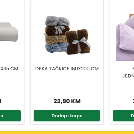
0X200 CM
POSTELJINA
KANET
JEDNOKREVETNA 3/1
CON
150X200 DP3180
M
37,90 KM
pu
Dodaj u korpu
D