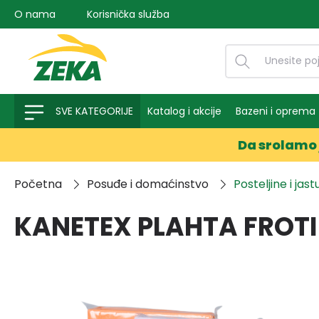
O nama
Korisnička služba
na pretragu
Preskoči na glavnu navigaciju
SVE KATEGORIJE
Katalog i akcije
Bazeni i oprema
Da srolamo 
Početna
Posuđe i domaćinstvo
Posteljine i jast
KANETEX PLAHTA FROT