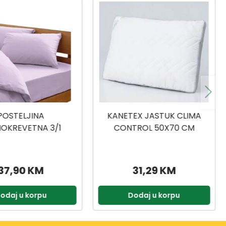
EX JASTUK CLIMA
DEKORATIVNA JASTUČNICA
TROL 50X70 CM
TAMNO SIVA 45X45 DP2415
31,29 KM
9,95 KM
odaj u korpu
Dodaj u korpu