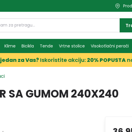
Prod
Tr
Klime
Bicikla
Tende
Vrtne stolice
Visokotlačni perači
jedan za Vas?
Iskoristite akciju:
20% POPUSTA
n
uci
IR SA GUMOM 240X240
36,9