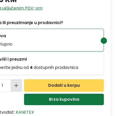
sa uključenim PDV-om
 ili preuzimanje u prodavnici?
ava
tupno
iši i preuzmi
berite jednu od
4
dostupnih prodavnica
ina proizvoda: Unesite željenu količinu
Dodati u korpu
Brza kupovina
izvođač:
KANETEX