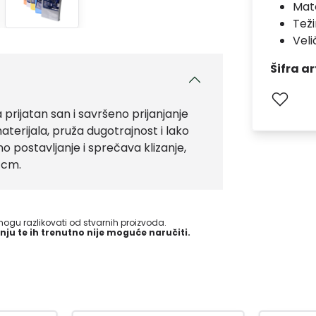
Mate
Teži
Veli
Šifra ar
rijatan san i savršeno prijanjanje
terijala, pruža dugotrajnost i lako
postavljanje i sprečava klizanje,
 cm.
gu razlikovati od stvarnih proizvoda.
nju te ih trenutno nije moguće naručiti.