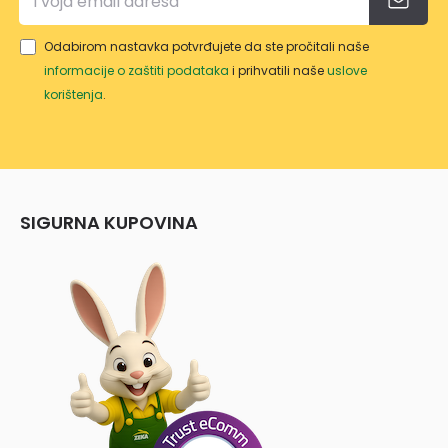
Odabirom nastavka potvrđujete da ste pročitali naše
informacije o zaštiti podataka
i prihvatili naše
uslove
korištenja
.
SIGURNA KUPOVINA