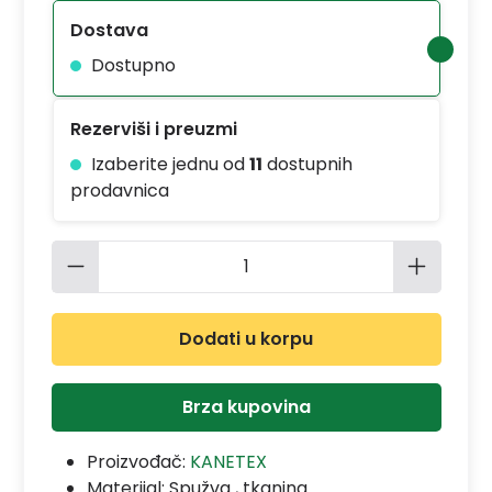
Dostava
Dostupno
Rezerviši i preuzmi
Izaberite jednu od
11
dostupnih
prodavnica
Količina proizvoda: Unesite željenu 
Dodati u korpu
Brza kupovina
Proizvođač:
KANETEX
Materijal:
Spužva , tkanina