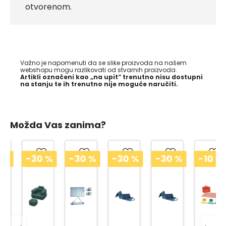
otvorenom.
Važno je napomenuti da se slike proizvoda na našem
webshopu mogu razlikovati od stvarnih proizvoda.
Artikli označeni kao „na upit“ trenutno nisu dostupni
na stanju te ih trenutno nije moguće naručiti.
Možda Vas zanima?
-30
%
-30
%
-30
%
-30
%
-10
%