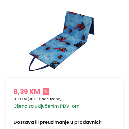
8,39 KM
%
11,99 KM
(30.03% sačuvano)
Cijena sa uključenim PDV-om
Dostava ili preuzimanje u prodavnici?