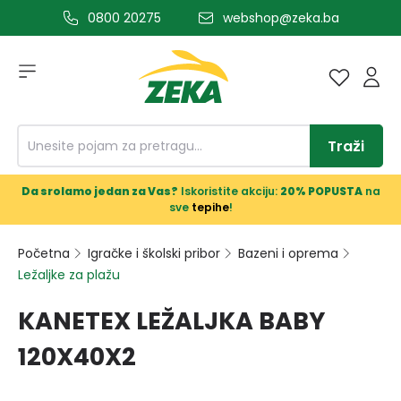
0800 20275
webshop@zeka.ba
a glavni sadržaj
Traži
Da srolamo jedan za Vas?
Iskoristite akciju:
20% POPUSTA
na
sve
tepihe
!
Početna
Igračke i školski pribor
Bazeni i oprema
Ležaljke za plažu
KANETEX LEŽALJKA BABY
120X40X2