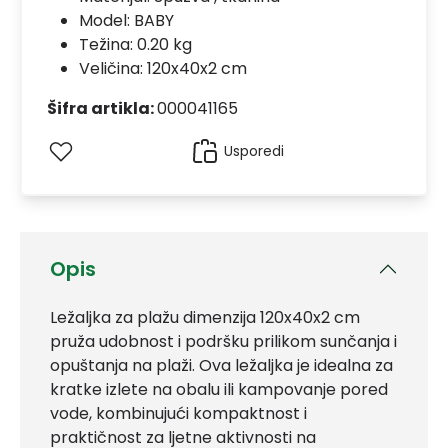
Model:
BABY
Težina: 0.20 kg
Veličina: 120x40x2 cm
Šifra artikla:
000041165
Usporedi
Opis
Ležaljka za plažu dimenzija 120x40x2 cm
pruža udobnost i podršku prilikom sunčanja i
opuštanja na plaži. Ova ležaljka je idealna za
kratke izlete na obalu ili kampovanje pored
vode, kombinujući kompaktnost i
praktičnost za ljetne aktivnosti na