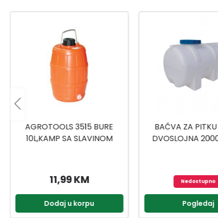
BAČVA ZA PITKU VODU
BURE SA POKLOPC
DVOSLOJNA 2000L CEPS
BIJELA
13,95 K
Nedostupno
Pogledaj
Dodaj u kor