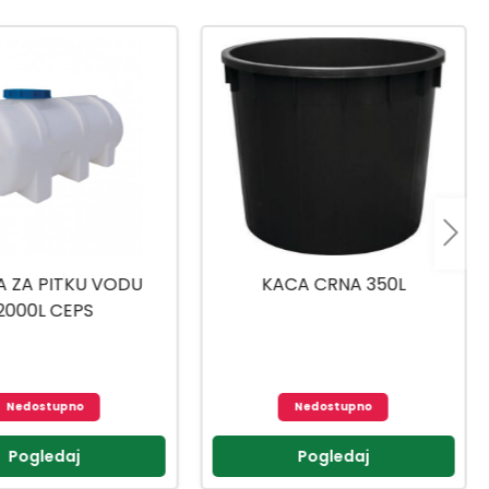
CA CRNA 350L
BAČVA ZA PITKU VODU 100L
CEPS
109,99 KM
Nedostupno
Pogledaj
Dodaj u korpu