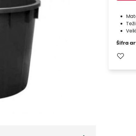
Mate
Teži
Veli
Šifra ar