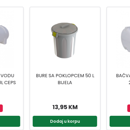
EM 50 L
BAČVA ZA PITKU VODU
KA
2000L CEPS
M
Nedostupno
pu
Pogledaj