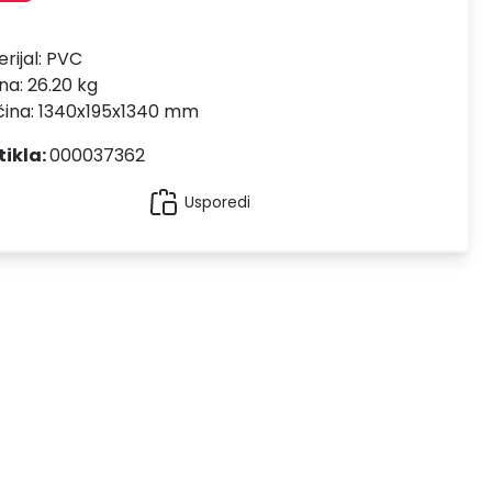
rijal:
PVC
na: 26.20 kg
čina: 1340x195x1340 mm
tikla:
000037362
Usporedi