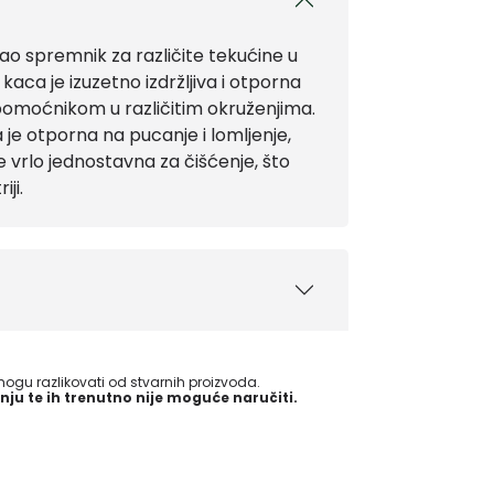
ao spremnik za različite tekućine u
 kaca je izuzetno izdržljiva i otporna
pomoćnikom u različitim okruženjima.
a je otporna na pucanje i lomljenje,
 vrlo jednostavna za čišćenje, što
ji.
gu razlikovati od stvarnih proizvoda.
nju te ih trenutno nije moguće naručiti.