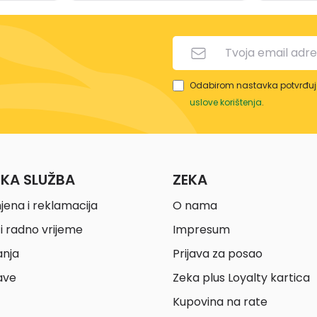
Odabirom nastavka potvrđuje
uslove korištenja
.
ČKA SLUŽBA
ZEKA
jena i reklamacija
O nama
i radno vrijeme
Impresum
anja
Prijava za posao
ave
Zeka plus Loyalty kartica
Kupovina na rate