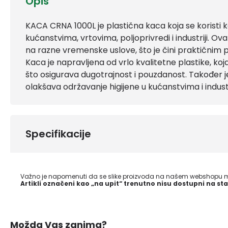
Opis
KACA CRNA 1000L je plastična kaca koja se koristi k
kućanstvima, vrtovima, poljoprivredi i industriji. Ova
na razne vremenske uslove, što je čini praktičnim 
Kaca je napravljena od vrlo kvalitetne plastike, koj
što osigurava dugotrajnost i pouzdanost. Također je
olakšava održavanje higijene u kućanstvima i industri
Specifikacije
Važno je napomenuti da se slike proizvoda na našem webshopu mo
Artikli označeni kao „na upit“ trenutno nisu dostupni na sta
Možda Vas zanima?