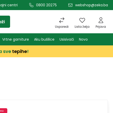
ajni centri
0800 20275
webshop@zeka.ba
aži
Usporedi
Lista želja
Prijava
Vrtne garniture
Aku bušilice
Usisivači
Novo
a sve
tepihe
!
pno