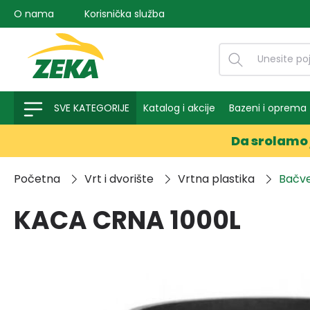
O nama
Korisnička služba
na pretragu
Preskoči na glavnu navigaciju
SVE KATEGORIJE
Katalog i akcije
Bazeni i oprema
Da srolamo 
Početna
Vrt i dvorište
Vrtna plastika
Bačve
KACA CRNA 1000L