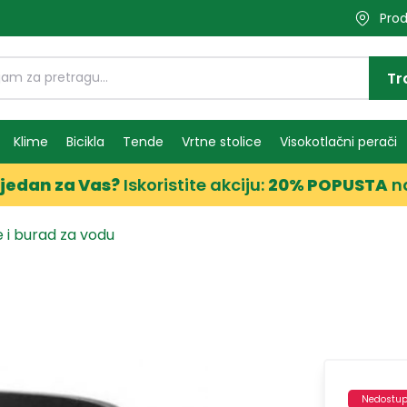
Prod
Tr
Klime
Bicikla
Tende
Vrtne stolice
Visokotlačni perači
jedan za Vas?
Iskoristite akciju:
20% POPUSTA
n
 i burad za vodu
Nedostu