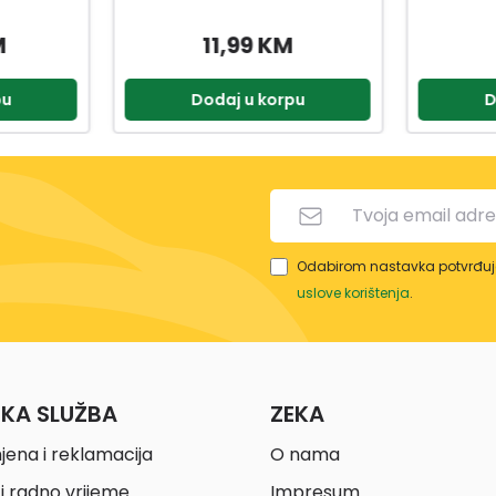
M
3,59 KM
pu
Dodaj u korpu
D
Odabirom nastavka potvrđuje
uslove korištenja
.
ČKA SLUŽBA
ZEKA
jena i reklamacija
O nama
i radno vrijeme
Impresum