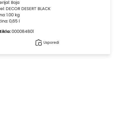
rijal:
Boja
el:
DECOR DESERT BLACK
na: 1.00 kg
čina: 0,65 l
tikla:
000084801
Usporedi