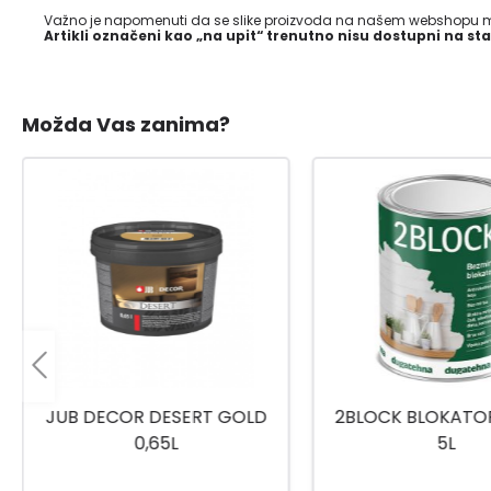
Važno je napomenuti da se slike proizvoda na našem webshopu mo
Artikli označeni kao „na upit“ trenutno nisu dostupni na sta
Možda Vas zanima?
2BLOCK BLOKATOR MRLJA
PLUS BIJELI 
5L