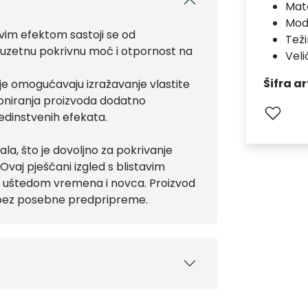
Mate
Mod
vim efektom sastoji se od
Teži
izuzetnu pokrivnu moć i otpornost na
Veli
Šifra ar
koje omogućavaju izražavanje vlastite
 toniranja proizvoda dodatno
edinstvenih efekata.
la, što je dovoljno za pokrivanje
aj pješčani izgled s blistavim
ra uštedom vremena i novca. Proizvod
 bez posebne predpripreme.