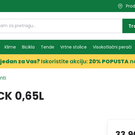
Prod
Tr
Klime
Bicikla
Tende
Vrtne stolice
Visokotlačni perači
jedan za Vas?
Iskoristite akciju:
20% POPUSTA
n
nti
CK 0,65L
33,9