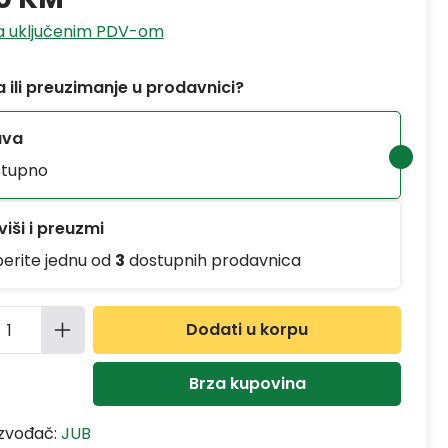
sa uključenim PDV-om
 ili preuzimanje u prodavnici?
ava
tupno
iši i preuzmi
berite jednu od
3
dostupnih prodavnica
ina proizvoda: Unesite željenu količinu
Dodati u korpu
Brza kupovina
izvođač:
JUB