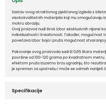
Opis
Sastav ovog atraktivnog pješčanog izgleda s blista
visokokvalitetnih materijala koji mu omogućavaju 
mokru abraziju.
Ovaj proizvod nudi širok izbor ekskluzivnih nijansi 
individualnosti i kreativnosti. Također, mogućnost
povećava izbor boja i pruža mogućnost stvaranja j
Pakovanje ovog proizvoda sadrži 0,65 litara materija
površine od 100-120 grama po kvadratnom metru. Ov
efektom pruža izuzetno brzu ugradnju, što rezulti
je spreman za upotrebu i može se odmah nanijeti
Specifikacije