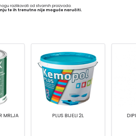
gu razlikovati od stvarnih proizvoda.
nju te ih trenutno nije moguće naručiti.
2L
DIPI COLOR ZELENI
JUB DE