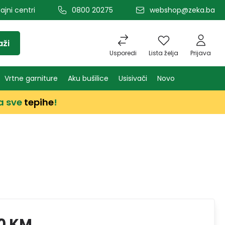
ajni centri
0800 20275
webshop@zeka.ba
aži
Usporedi
Lista želja
Prijava
Vrtne garniture
Aku bušilice
Usisivači
Novo
a sve
tepihe
!
0 KM