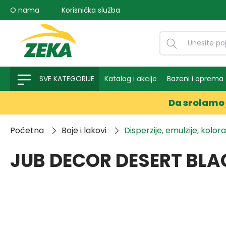
O nama
Korisnička služba
na pretragu
Preskoči na glavnu navigaciju
SVE KATEGORIJE
Katalog i akcije
Bazeni i oprema
Da srolamo 
Početna
Boje i lakovi
Disperzije, emulzije, kolora
JUB DECOR DESERT BLA