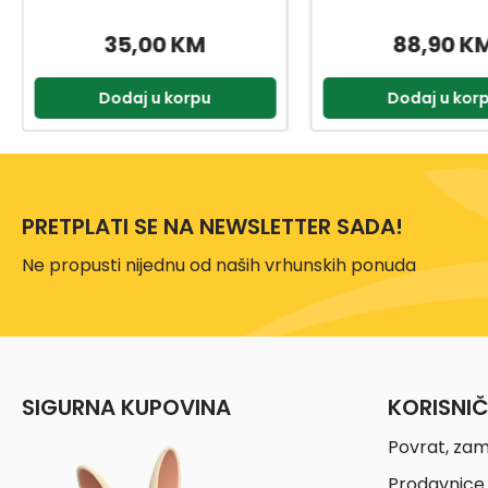
88,90 KM
11,99 K
Dodaj u korpu
Dodaj u kor
PRETPLATI SE NA NEWSLETTER SADA!
Ne propusti nijednu od naših vrhunskih ponuda
SIGURNA KUPOVINA
KORISNI
Povrat, zam
Prodavnice 