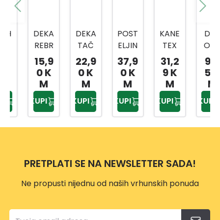
DEKA
DEKA
POST
KANE
DEK
REBR
TAČ
ELJIN
TEX
ORA
ASTA
KICE
A
JAST
TIVN
15,9
22,9
37,9
31,2
9,9
150X
180X
JEDN
UK
A
0 K
0 K
0 K
9 K
5 K
200
200
OKRE
CLIM
JAST
M
M
M
M
M
CM
CM
VETN
A
UČNI
KUPI
KUPI
KUPI
KUPI
KUPI
A 3/1
CON
CA
150X
TROL
TAM
200
50X7
NO
DP31
0 CM
SIVA
80
45X4
PRETPLATI SE NA NEWSLETTER SADA!
5
DP24
Ne propusti nijednu od naših vrhunskih ponuda
15