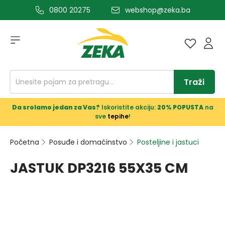
0800 20275
webshop@zeka.ba
a glavni sadržaj
Traži
Da srolamo jedan za Vas?
Iskoristite akciju:
20% POPUSTA
na
sve
tepihe
!
Početna
Posuđe i domaćinstvo
Posteljine i jastuci
JASTUK DP3216 55X35 CM