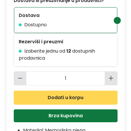
Dostava ili preuzimanje u prodavnici?
Dostava
Dostupno
Rezerviši i preuzmi
Izaberite jednu od
12
dostupnih
prodavnica
Količina proizvoda: Unesite željenu 
Dodati u korpu
Brza kupovina
Materijal:
Memorijska pjena