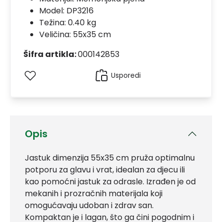
Model:
DP3216
Težina: 0.40 kg
Veličina: 55x35 cm
Šifra artikla:
000142853
Usporedi
Opis
Jastuk dimenzija 55x35 cm pruža optimalnu
potporu za glavu i vrat, idealan za djecu ili
kao pomoćni jastuk za odrasle. Izrađen je od
mekanih i prozračnih materijala koji
omogućavaju udoban i zdrav san.
Kompaktan je i lagan, što ga čini pogodnim i