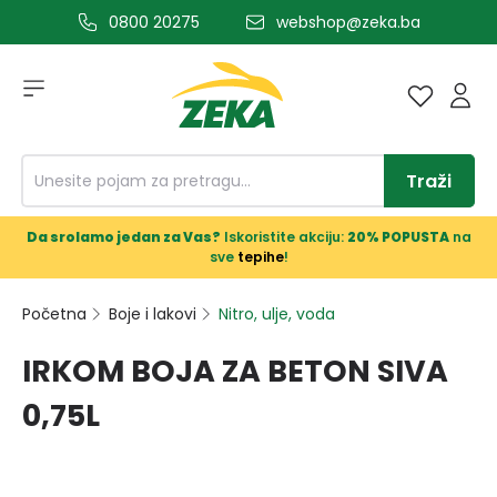
0800 20275
webshop@zeka.ba
a glavni sadržaj
Traži
Da srolamo jedan za Vas?
Iskoristite akciju:
20% POPUSTA
na
sve
tepihe
!
Početna
Boje i lakovi
Nitro, ulje, voda
IRKOM BOJA ZA BETON SIVA
0,75L