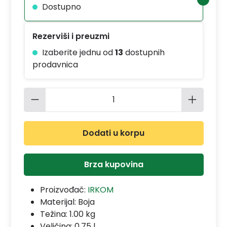
Dostupno
Rezerviši i preuzmi
Izaberite jednu od
13
dostupnih
prodavnica
Količina proizvoda: Unesite željenu 
Dodati u korpu
Brza kupovina
Proizvođač:
IRKOM
Materijal:
Boja
Težina: 1.00 kg
Veličina: 0,75 l