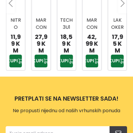
NITR
MAR
TECH
MAR
LAK
O
CON
3U1
CON
OKER
EMA
OL
RAL
OL
0,75L
11,9
27,9
18,5
42,
17,9
JL
CLAS
7016
EXTR
9 K
9 K
9 K
99 K
5 K
CRVE
SIC
ANTR
A 07
M
M
M
M
M
NI
09
ACIT
2,5L
KUPI
KUPI
KUPI
KUPI
KUPI
0,75L
2,5L
SIVI
MAH
PALIS
0,75L
AGO
AND
NIJ
ER
PRETPLATI SE NA NEWSLETTER SADA!
Ne propusti nijednu od naših vrhunskih ponuda