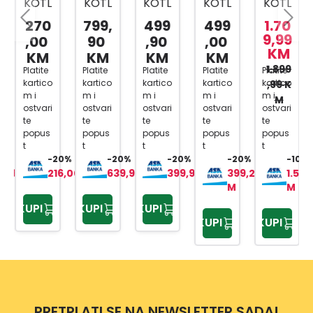
KOTL
KOTL
KOTL
KOTL
KOTL
AČNI
AČNI
AČNI
AČNI
AČNI
270
799,
499
499
1.70
PERA
PERA
PERA
PERA
PERA
9,99
,00
90
,90
,00
KM
Č RE
Č K5
Č K4
Č
Č HD
KM
KM
KM
KM
80 X
POW
CLAS
TE-
5/15
1.899
Platite
Platite
Platite
Platite
Platite
kartico
kartico
kartico
kartico
kartico
,99 K
ER
SIC
HP
CX
m i
m i
m i
m i
m i
M
(1304
170
PLUS
ostvari
ostvari
ostvari
ostvari
ostvari
620)
te
te
te
te
te
popus
popus
popus
popus
popus
t
t
t
t
t
0%
-20%
-20%
-20%
-20%
-10%
9,96 K
216,00 KM
639,92 KM
399,92 KM
399,20 K
1.538
M
M
KUPI
KUPI
KUPI
KUPI
KUPI
PRETPLATI SE NA NEWSLETTER SADA!