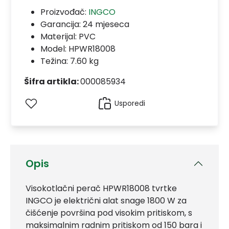
Proizvođač:
INGCO
Garancija:
24 mjeseca
Materijal:
PVC
Model:
HPWR18008
Težina: 7.60 kg
Šifra artikla:
000085934
Usporedi
Opis
Visokotlačni perač HPWR18008 tvrtke
INGCO je električni alat snage 1800 W za
čišćenje površina pod visokim pritiskom, s
maksimalnim radnim pritiskom od 150 bara i