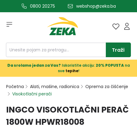
0800 20275
webshop@zeka.ba
a glavni sadržaj
Traži
Da srolamo jedan za Vas?
Iskoristite akciju:
20% POPUSTA
na
sve
tepihe
!
Početna
Alati, mašine, radionica
Oprema za čišćenje
Visokotlačni perač​i
INGCO VISOKOTLAČNI PERAČ
1800W HPWR18008