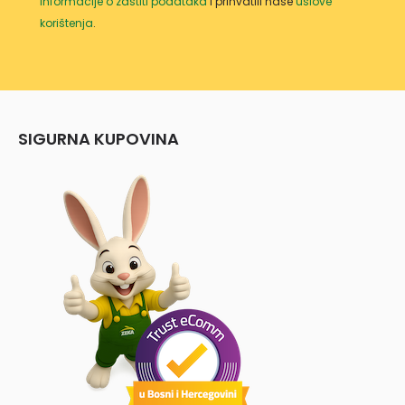
informacije o zaštiti podataka
i prihvatili naše
uslove
korištenja
.
SIGURNA KUPOVINA