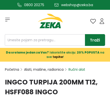
0800 20275
webshop@zeka.ba
a glavni sadržaj
Traži
Da srolamo jedan za Vas?
Iskoristite akciju:
20% POPUSTA
na
sve
tepihe
!
Početna
Alati, mašine, radionica
Ručni alat
INGCO TURPIJA 200MM T12,
HSFF088 INGCO