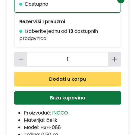
Dostupno
Rezerviši i preuzmi
Izaberite jednu od
13
dostupnih
prodavnica
Količina proizvoda: Unesite željenu 
Dodati u korpu
Brza kupovina
Proizvođač:
INGCO
Materijal:
čelik
Model:
HSFF088
Težina: 0.50 kg