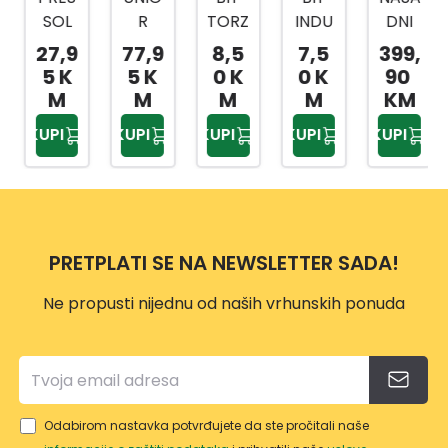
SOL
R
TORZ
INDU
DNI
PREŠ
RUČI
IJA
STRY
KLJU
27,9
77,9
8,5
7,5
399,
A ZA
CA/R
TOR
TOR
ČEVI
5 K
5 K
0 K
0 K
90
MAS
AČN
X
X
1/4,3
M
M
M
M
KM
T
A 1/2
20X2
20X2
/8,1/
KUPI
KUPI
KUPI
KUPI
KUPI
80ML
BI
5MM
5MM
2
ČELIK
1901A
2/1
3/1
216-
SA
BI
DJ.
UNIV
61178
ERZA
2
PRETPLATI SE NA NEWSLETTER SADA!
LNO
M
Ne propusti nijednu od naših vrhunskih ponuda
GLAV
OM
Odabirom nastavka potvrđujete da ste pročitali naše