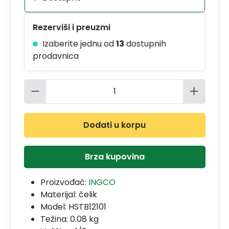
Rezerviši i preuzmi
Izaberite jednu od
13
dostupnih
prodavnica
Količina proizvoda: Unesite željenu 
Dodati u korpu
Brza kupovina
Proizvođač:
INGCO
Materijal:
čelik
Model:
HSTB12101
Težina: 0.08 kg