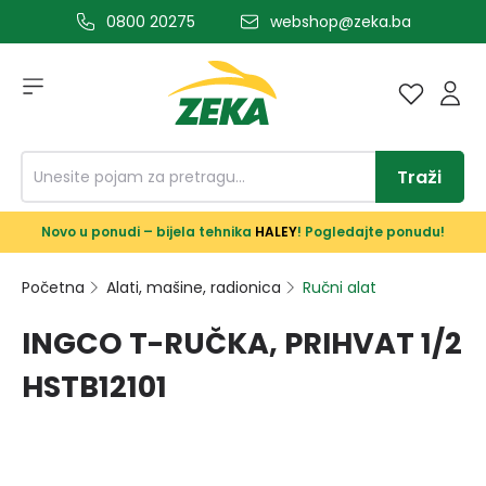
0800 20275
webshop@zeka.ba
a glavni sadržaj
Traži
Novo u ponudi – bijela tehnika
HALEY
! Pogledajte ponudu!
Početna
Alati, mašine, radionica
Ručni alat
INGCO T-RUČKA, PRIHVAT 1/2
HSTB12101