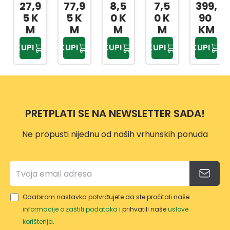
PREŠ
RUČI
IJA
STRY
KLJU
27,9
77,9
8,5
7,5
399,
A ZA
CA/R
TOR
TOR
ČEVI
5 K
5 K
0 K
0 K
90
MAS
AČN
X
X
1/4,3
M
M
M
M
KM
T
A 1/2
20X2
20X2
/8,1/
KUPI
KUPI
KUPI
KUPI
KUPI
80ML
BI
5MM
5MM
2
ČELIK
1901A
2/1
3/1
216-
SA
BI
DJ.
UNIV
61178
ERZA
2
PRETPLATI SE NA NEWSLETTER SADA!
LNO
M
Ne propusti nijednu od naših vrhunskih ponuda
GLAV
OM
Odabirom nastavka potvrđujete da ste pročitali naše
informacije o zaštiti podataka
i prihvatili naše
uslove
korištenja
.