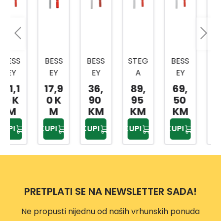
BESS
BESS
STEG
BESS
INGC
EY
EY
A
EY
O
STEG
STEG
400X
STEG
STEG
17,9
36,
89,
69,
11,9
A LM
A
175M
A
A
0 K
90
95
50
5 K
100X
160X
M
400X
63X4
M
KM
KM
KM
M
50M
80
1209
120M
50M
KUPI
KUPI
KUPI
KUPI
KUPI
M
MM0
835
M
M
HQB
C016
03
PRETPLATI SE NA NEWSLETTER SADA!
Ne propusti nijednu od naših vrhunskih ponuda