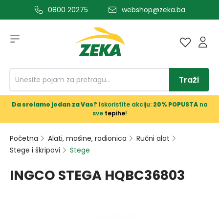
0800 20275
webshop@zeka.ba
a glavni sadržaj
Traži
Da srolamo jedan za Vas?
Iskoristite akciju:
20% POPUSTA
na
sve
tepihe
!
Početna
Alati, mašine, radionica
Ručni alat
Stege i škripovi
Stege
INGCO STEGA HQBC36803