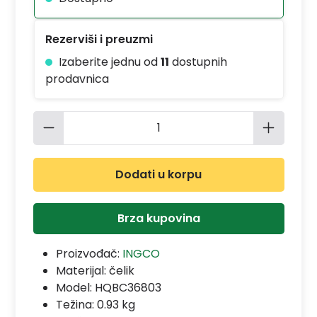
Rezerviši i preuzmi
Izaberite jednu od
11
dostupnih
prodavnica
Količina proizvoda: Unesite željenu 
Dodati u korpu
Brza kupovina
Proizvođač:
INGCO
Materijal:
čelik
Model:
HQBC36803
Težina: 0.93 kg