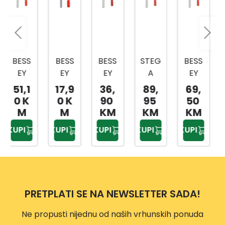
BESS
BESS
STEG
BESS
INGC
EY
EY
A
EY
O
STEG
STEG
400X
STEG
STEG
17,9
36,
89,
69,
11,9
A LM
A
175M
A
A
0 K
90
95
50
5 K
100X
160X
M
400X
63X4
M
KM
KM
KM
M
50M
80
1209
120M
50M
KUPI
KUPI
KUPI
KUPI
KUPI
M
MM0
835
M
M
HQB
C016
03
PRETPLATI SE NA NEWSLETTER SADA!
Ne propusti nijednu od naših vrhunskih ponuda