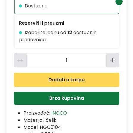
Dostupno
Rezerviši i preuzmi
Izaberite jednu od
12
dostupnih
prodavnica
Količina proizvoda: Unesite željenu 
Dodati u korpu
Brza kupovina
Proizvođač:
INGCO
Materijal:
čelik
Model:
HGC0104