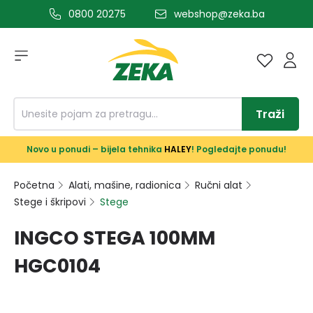
0800 20275
webshop@zeka.ba
a glavni sadržaj
Traži
Novo u ponudi – bijela tehnika
HALEY
! Pogledajte ponudu!
Početna
Alati, mašine, radionica
Ručni alat
Stege i škripovi
Stege
INGCO STEGA 100MM
HGC0104