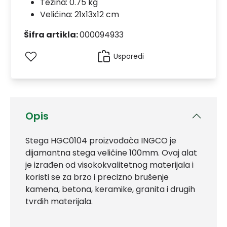
Težina: 0.75 kg
Veličina: 21x13x12 cm
Šifra artikla:
000094933
Usporedi
Opis
Stega HGC0104 proizvođača INGCO je
dijamantna stega veličine 100mm. Ovaj alat
je izrađen od visokokvalitetnog materijala i
koristi se za brzo i precizno brušenje
kamena, betona, keramike, granita i drugih
tvrdih materijala.