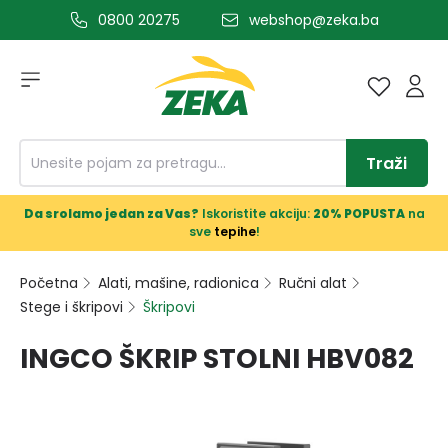
0800 20275
webshop@zeka.ba
a glavni sadržaj
Traži
Da srolamo jedan za Vas?
Iskoristite akciju:
20% POPUSTA
na
sve
tepihe
!
Početna
Alati, mašine, radionica
Ručni alat
Stege i škripovi
Škripovi
INGCO ŠKRIP STOLNI HBV082