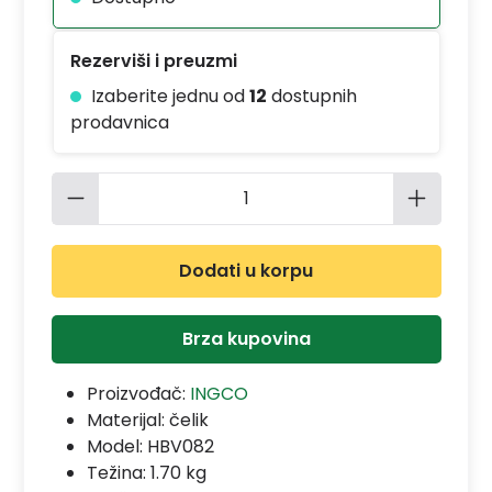
Rezerviši i preuzmi
Izaberite jednu od
12
dostupnih
prodavnica
Količina proizvoda: Unesite željenu 
Dodati u korpu
Brza kupovina
Proizvođač:
INGCO
Materijal:
čelik
Model:
HBV082
Težina: 1.70 kg