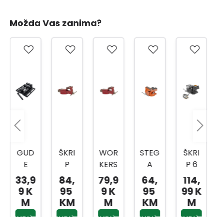
Možda Vas zanima?
GUD
ŠKRI
WOR
STEG
ŠKRI
E
P
KERS
A
P 6
ŠKRI
ČELI
BEST
ROT
HBV0
33,9
84,
79,9
64,
114,
P
ČNI
ŠKRI
ACIO
86
9 K
95
9 K
95
99 K
STOL
ČELJ
P
NA
M
KM
M
KM
M
NI
USTI
ČELI
SA