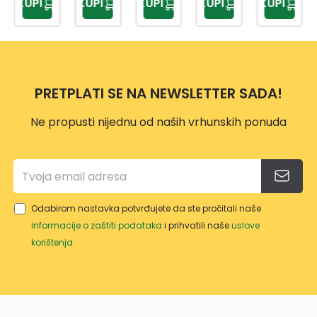
KUPI
KUPI
KUPI
KUPI
KUPI
65M
125M
ČNI
NAK
M
M
ŠIRIN
OVA
A
NJE
ČELJ
M
USTI
SPAR
PRETPLATI SE NA NEWSLETTER SADA!
150M
TA
M
1862
Ne propusti nijednu od naših vrhunskih ponuda
357
Odabirom nastavka potvrđujete da ste pročitali naše
informacije o zaštiti podataka
i prihvatili naše
uslove
korištenja
.