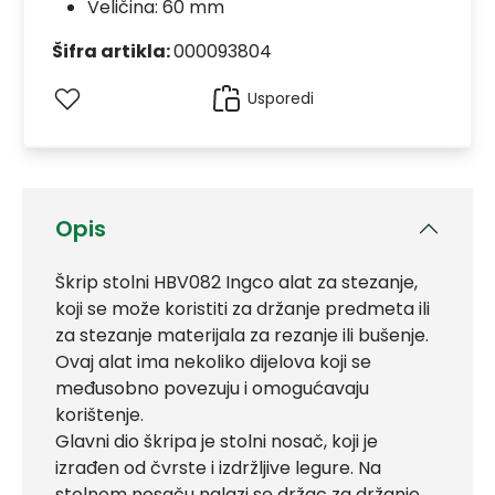
Veličina: 60 mm
Šifra artikla:
000093804
Usporedi
Opis
Škrip stolni HBV082 Ingco alat za stezanje,
koji se može koristiti za držanje predmeta ili
za stezanje materijala za rezanje ili bušenje.
Ovaj alat ima nekoliko dijelova koji se
međusobno povezuju i omogućavaju
korištenje.
Glavni dio škripa je stolni nosač, koji je
izrađen od čvrste i izdržljive legure. Na
stolnom nosaču nalazi se držac za držanje