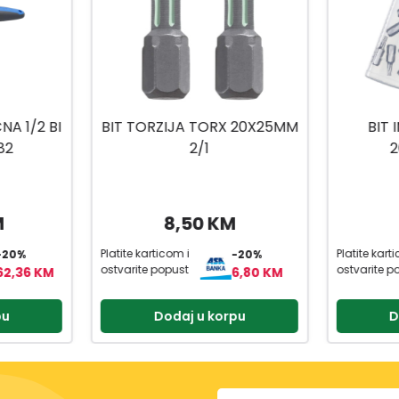
A 1/2 BI
BIT TORZIJA TORX 20X25MM
BIT
82
2/1
2
M
8,50 KM
Platite karticom i
Platite kart
-20%
-20%
ostvarite popust
ostvarite p
62,36 KM
6,80 KM
pu
Dodaj u korpu
D