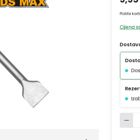
Platite kar
Cijena 
Dostava
Dost
Dos
Rezerv
Iza
Količ