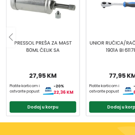
PRESSOL PREŠA ZA MAST
UNIOR RUČICA/RAČN
80ML ČELIK SA
1901A BI 6117
UNIVERZALNOM GLAVOM
27,95 KM
77,95 K
Platite karticom i
Platite karticom i
-20%
ostvarite popust
ostvarite popust
22,36 KM
Dodaj u korpu
Dodaj u kor