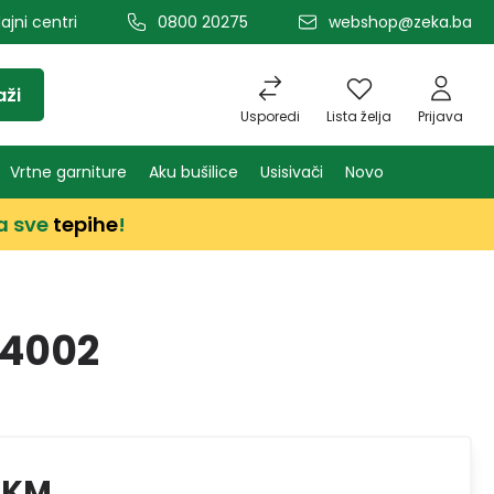
ajni centri
0800 20275
webshop@zeka.ba
aži
Usporedi
Lista želja
Prijava
Vrtne garniture
Aku bušilice
Usisivači
Novo
a sve
tepihe
!
24002
 KM