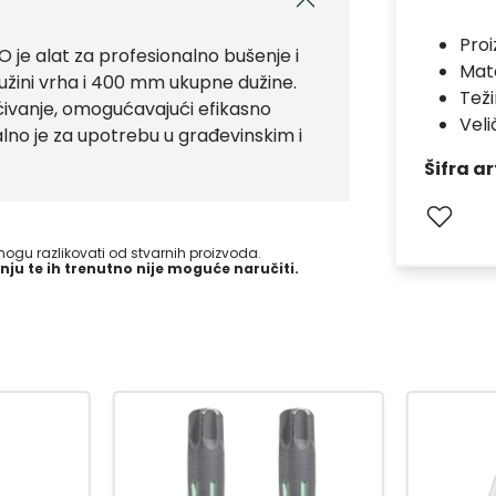
Pro
 alat za profesionalno bušenje i
Mate
užini vrha i 400 mm ukupne dužine.
Teži
ivanje, omogućavajući efikasno
Vel
lno je za upotrebu u građevinskim i
Šifra ar
gu razlikovati od stvarnih proizvoda.
nju te ih trenutno nije moguće naručiti.