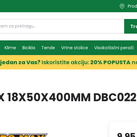
Prod
Tr
Klime
Bicikla
Tende
Vrtne stolice
Visokotlačni perači
jedan za Vas?
Iskoristite akciju:
20% POPUSTA
n
X 18X50X400MM DBC02
9,95