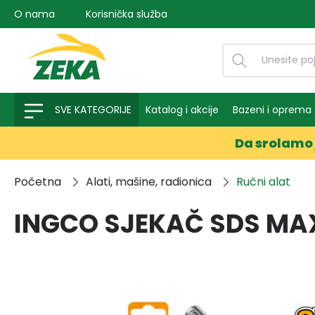
O nama
Korisnička služba
na pretragu
Preskoči na glavnu navigaciju
SVE KATEGORIJE
Katalog i akcije
Bazeni i oprema
Da srolamo 
Početna
Alati, mašine, radionica
Ručni alat
INGCO SJEKAČ SDS MA