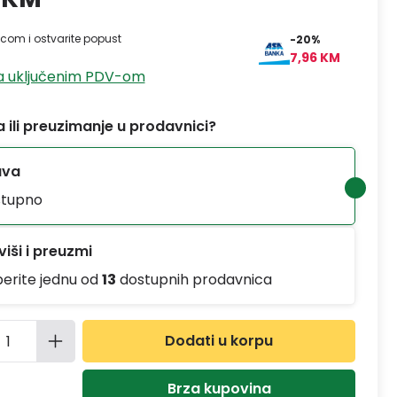
ticom i ostvarite popust
-20%
7,96 KM
sa uključenim PDV-om
 ili preuzimanje u prodavnici?
ava
tupno
iši i preuzmi
berite jednu od
13
dostupnih prodavnica
ina proizvoda: Unesite željenu količinu
Dodati u korpu
Brza kupovina