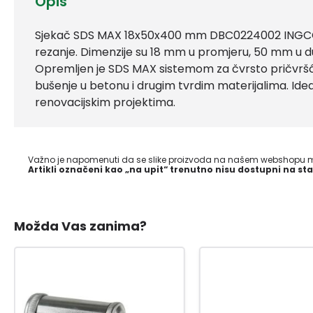
Opis
Sjekač SDS MAX 18x50x400 mm DBC0224002 INGCO je
rezanje. Dimenzije su 18 mm u promjeru, 50 mm u d
Opremljen je SDS MAX sistemom za čvrsto pričvršć
bušenje u betonu i drugim tvrdim materijalima. Idea
renovacijskim projektima.
Važno je napomenuti da se slike proizvoda na našem webshopu mo
Artikli označeni kao „na upit“ trenutno nisu dostupni na sta
Možda Vas zanima?