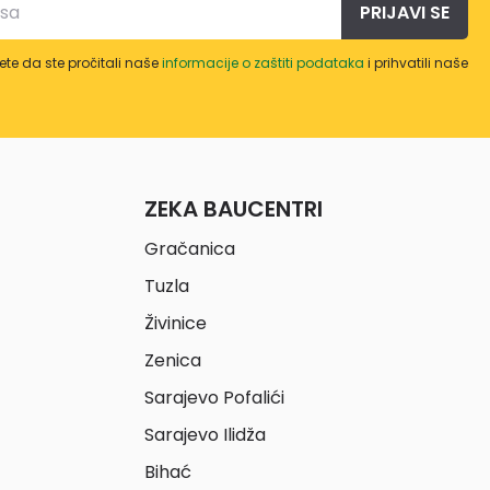
PRIJAVI SE
te da ste pročitali naše
informacije o zaštiti podataka
i prihvatili naše
ZEKA BAUCENTRI
Gračanica
Tuzla
Živinice
Zenica
Sarajevo Pofalići
Sarajevo Ilidža
Bihać