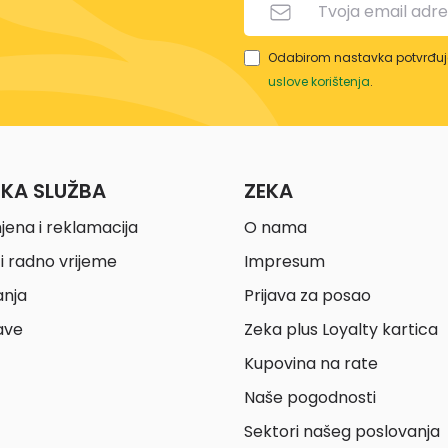
Odabirom nastavka potvrđuje
uslove korištenja
.
ČKA SLUŽBA
ZEKA
jena i reklamacija
O nama
i radno vrijeme
Impresum
anja
Prijava za posao
ave
Zeka plus Loyalty kartica
Kupovina na rate
Naše pogodnosti
Sektori našeg poslovanja