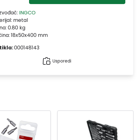
izvođač:
INGCO
rijal:
metal
na: 0.80 kg
ičina: 18x50x400 mm
tikla:
000148143
Usporedi