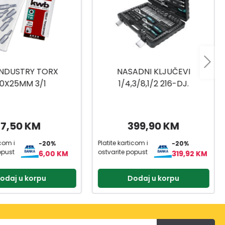
 INDUSTRY TORX
NASADNI KLJUČEVI
0X25MM 3/1
1/4,3/8,1/2 216-DJ.
7,50 KM
399,90 KM
icom i
Platite karticom i
-20%
-20%
opust
ostvarite popust
6,00 KM
319,92 KM
odaj u korpu
Dodaj u korpu