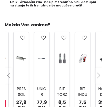
Artikli označeni kao „na upit“ trenutno nisu dostupni
na stanju te ih trenutno nije moguće naručiti.
Možda Vas zanima?
PRES
UNIO
BIT
BIT
NASA
SOL
R
TORZ
INDU
DNI
PREŠ
RUČI
IJA
STRY
KLJU
27,9
77,9
8,5
7,5
399,
A ZA
CA/R
TOR
TOR
ČEVI