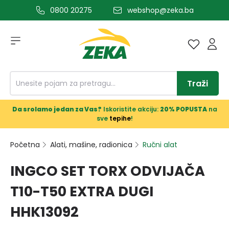
0800 20275
webshop@zeka.ba
a glavni sadržaj
Traži
Da srolamo jedan za Vas?
Iskoristite akciju:
20% POPUSTA
na
sve
tepihe
!
Početna
Alati, mašine, radionica
Ručni alat
INGCO SET TORX ODVIJAČA
T10-T50 EXTRA DUGI
HHK13092