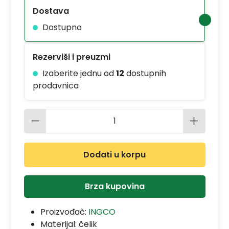
Dostava
Dostupno
Rezerviši i preuzmi
Izaberite jednu od
12
dostupnih
prodavnica
Količina proizvoda: Unesite željenu 
Dodati u korpu
Brza kupovina
Proizvođač:
INGCO
Materijal:
čelik