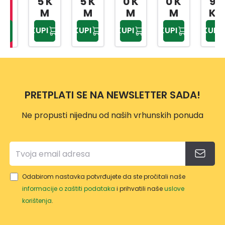
5 K
5 K
0 K
0 K
90
MAS
AČN
X
X
1/4,3
M
M
M
M
KM
T
A 1/2
20X2
20X2
/8,1/
KUPI
KUPI
KUPI
KUPI
KUPI
80ML
BI
5MM
5MM
2
ČELIK
1901A
2/1
3/1
216-
SA
BI
DJ.
UNIV
61178
ERZA
2
PRETPLATI SE NA NEWSLETTER SADA!
LNO
M
Ne propusti nijednu od naših vrhunskih ponuda
GLAV
OM
Odabirom nastavka potvrđujete da ste pročitali naše
informacije o zaštiti podataka
i prihvatili naše
uslove
korištenja
.