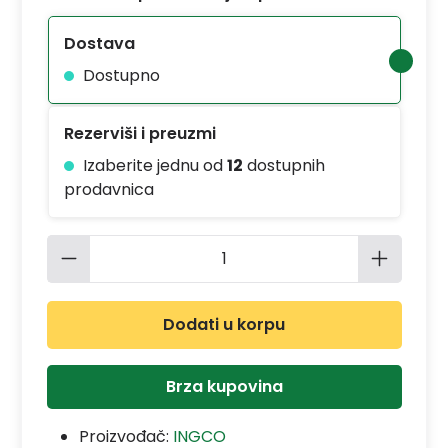
Dostava
Dostupno
Rezerviši i preuzmi
Izaberite jednu od
12
dostupnih
prodavnica
Količina proizvoda: Unesite željenu 
Dodati u korpu
Brza kupovina
Proizvođač:
INGCO