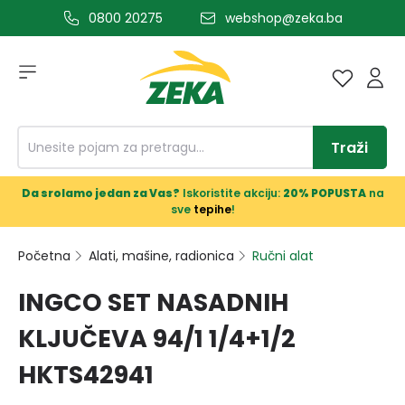
0800 20275
webshop@zeka.ba
a glavni sadržaj
Traži
Da srolamo jedan za Vas?
Iskoristite akciju:
20% POPUSTA
na
sve
tepihe
!
Početna
Alati, mašine, radionica
Ručni alat
INGCO SET NASADNIH
KLJUČEVA 94/1 1/4+1/2
HKTS42941