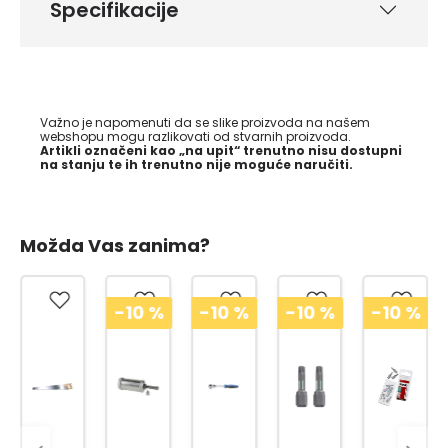
Specifikacije
Važno je napomenuti da se slike proizvoda na našem
webshopu mogu razlikovati od stvarnih proizvoda.
Artikli označeni kao „na upit“ trenutno nisu dostupni
na stanju te ih trenutno nije moguće naručiti.
Možda Vas zanima?
-10
%
-10
%
-10
%
-10
%
-10
%