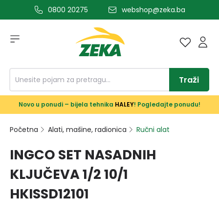
0800 20275
webshop@zeka.ba
a glavni sadržaj
Traži
Novo u ponudi – bijela tehnika
HALEY
! Pogledajte ponudu!
Početna
Alati, mašine, radionica
Ručni alat
INGCO SET NASADNIH
KLJUČEVA 1/2 10/1
HKISSD12101