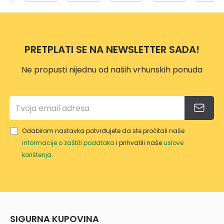
ČELIK
1901A
2/1
3/1
216-
SA
BI
DJ.
UNIV
61178
ERZA
2
PRETPLATI SE NA NEWSLETTER SADA!
LNO
M
Ne propusti nijednu od naših vrhunskih ponuda
GLAV
OM
Odabirom nastavka potvrđujete da ste pročitali naše
informacije o zaštiti podataka
i prihvatili naše
uslove
korištenja
.
SIGURNA KUPOVINA