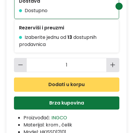
Dostava
Dostupno
Rezerviši i preuzmi
Izaberite jednu od
13
dostupnih
prodavnica
Količina proizvoda: Unesite željenu 
Dodati u korpu
Brza kupovina
Proizvođač:
INGCO
Materijal:
krom , čelik
Model:
HKISSD12101