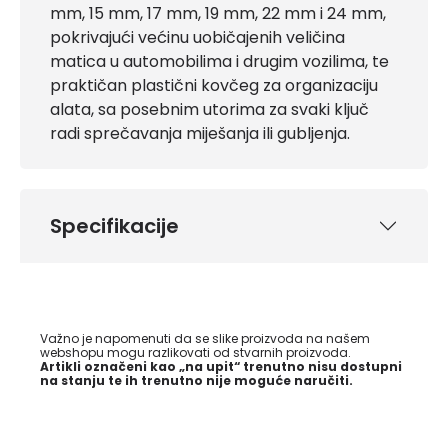
mm, 15 mm, 17 mm, 19 mm, 22 mm i 24 mm,
pokrivajući većinu uobičajenih veličina
matica u automobilima i drugim vozilima, te
praktičan plastični kovčeg za organizaciju
alata, sa posebnim utorima za svaki ključ
radi sprečavanja miješanja ili gubljenja.
Specifikacije
Važno je napomenuti da se slike proizvoda na našem
webshopu mogu razlikovati od stvarnih proizvoda.
Artikli označeni kao „na upit“ trenutno nisu dostupni
na stanju te ih trenutno nije moguće naručiti.