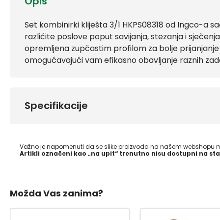
Opis
Set kombinirki kliješta 3/1 HKPS08318 od Ingco-a sadrž
različite poslove poput savijanja, stezanja i sječenja 
opremljena zupčastim profilom za bolje prijanjanje i
omogućavajući vam efikasno obavljanje raznih zad
Specifikacije
Važno je napomenuti da se slike proizvoda na našem webshopu mo
Artikli označeni kao „na upit“ trenutno nisu dostupni na sta
Možda Vas zanima?