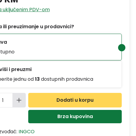
sa uključenim PDV-om
 ili preuzimanje u prodavnici?
ava
tupno
iši i preuzmi
berite jednu od
13
dostupnih prodavnica
ina proizvoda: Unesite željenu količinu
Dodati u korpu
Brza kupovina
izvođač:
INGCO