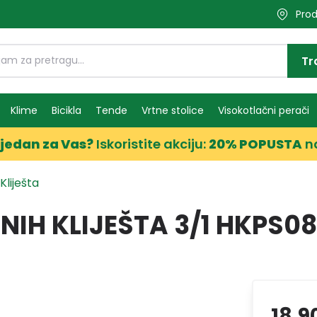
Prod
Tr
Klime
Bicikla
Tende
Vrtne stolice
Visokotlačni perači
jedan za Vas?
Iskoristite akciju:
20% POPUSTA
n
Kliješta
IH KLIJEŠTA 3/1 HKPS08
18,9