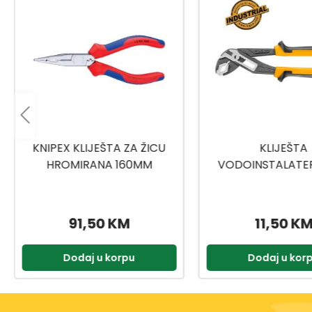
KLIJEŠTA
INGCO KLIJEŠTA 
VODOINSTALATERSKA 10
NITNE HRS1
250MM HPP28258
11,50 KM
8,59 KM
Dodaj u korpu
Dodaj u kor