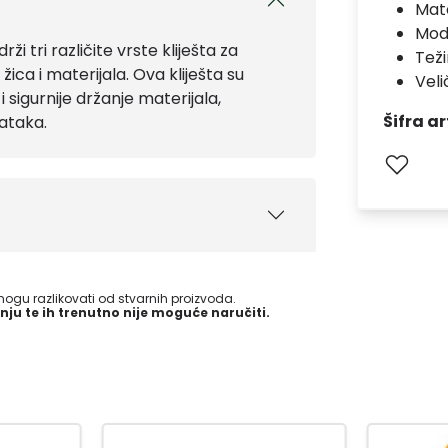
Mate
Mod
i tri različite vrste kliješta za
Teži
žica i materijala. Ova kliješta su
Veli
 sigurnije držanje materijala,
Šifra ar
ataka.
gu razlikovati od stvarnih proizvoda.
nju te ih trenutno nije moguće naručiti.