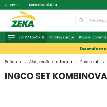
O nama
Korisnička služba
na pretragu
Preskoči na glavnu navigaciju
SVE KATEGORIJE
Katalog i akcije
Bazeni i oprema
Da srolamo 
Početna
Alati, mašine, radionica
Ručni alat
INGCO SET KOMBINOVAN