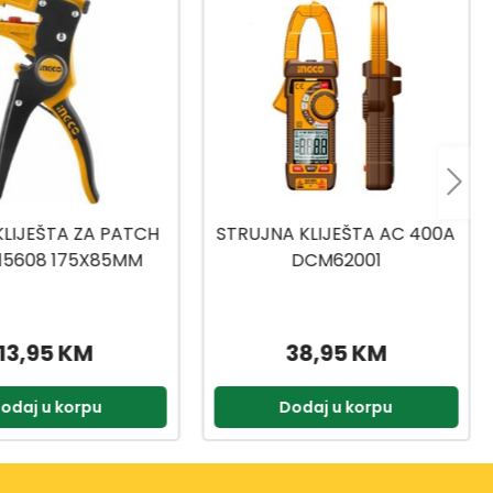
 KLIJEŠTA AC 400A
KLIJEŠTA SJEČKE
DCM62001
HIHLDCP28160
38,95 KM
12,99 KM
odaj u korpu
Dodaj u korpu