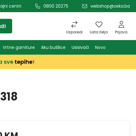
ajni centri
0800 20275
webshop@zeka.ba
aži
Usporedi
Lista želja
Prijava
Vrtne garniture
Aku bušilice
Usisivači
Novo
a sve
tepihe
!
318
0 KM