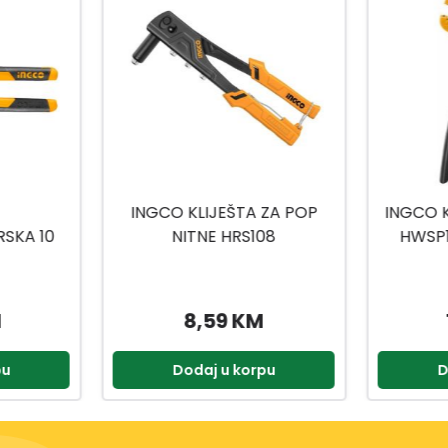
ZA POP
INGCO KLIJEŠTA ZA PATCH
STRUJNA
08
HWSP15608 175X85MM
13,95 KM
pu
Dodaj u korpu
D