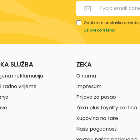
Odabirom nastavka potvrđuje
uslove korištenja
.
ČKA SLUŽBA
ZEKA
jena i reklamacija
O nama
i radno vrijeme
Impresum
anja
Prijava za posao
ave
Zeka plus Loyalty kartica
Kupovina na rate
Naše pogodnosti
Sektori našeg poslovanja