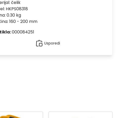
rijal:
čelik
el:
HKPS08318
na: 0.30 kg
čina: 160 - 200 mm
tikla:
000084251
Usporedi