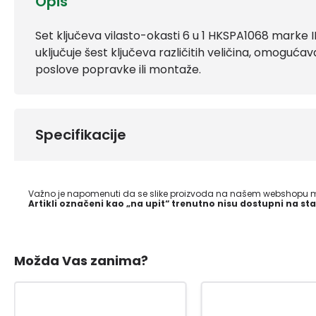
Opis
Set ključeva vilasto-okasti 6 u 1 HKSPA1068 marke I
uključuje šest ključeva različitih veličina, omogućav
poslove popravke ili montaže.
Specifikacije
Važno je napomenuti da se slike proizvoda na našem webshopu mo
Artikli označeni kao „na upit“ trenutno nisu dostupni na sta
Možda Vas zanima?