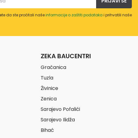
PRIJAVI SE
te da ste pročitali naše
informacije o zaštiti podataka
i prihvatili naše
ZEKA BAUCENTRI
Gračanica
Tuzla
Živinice
Zenica
Sarajevo Pofalići
Sarajevo Ilidža
Bihać