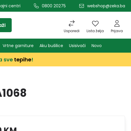
ajni centri
0800 20275
webshop@zeka.ba
aži
Usporedi
Lista želja
Prijava
Vrtne garniture
Aku bušilice
Usisivači
Novo
a sve
tepihe
!
A1068
9 KM