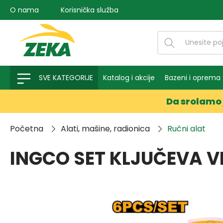
O nama
Korisnička služba
na pretragu
Preskoči na glavnu navigaciju
SVE KATEGORIJE
Katalog i akcije
Bazeni i oprema
Da srolamo 
Početna
Alati, mašine, radionica
Ručni alat
INGCO SET KLJUČEVA V