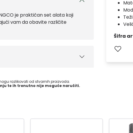
Mate
Mod
NGCO je praktičan set alata koji
Teži
ajući vam da obavite različite
Velič
Šifra ar
gu razlikovati od stvarnih proizvoda.
nju te ih trenutno nije moguće naručiti.