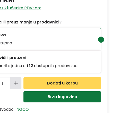
sa uključenim PDV-om
 ili preuzimanje u prodavnici?
ava
tupno
iši i preuzmi
berite jednu od
12
dostupnih prodavnica
ina proizvoda: Unesite željenu količinu
Dodati u korpu
Brza kupovina
izvođač:
INGCO