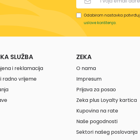
Odabirom nastavka potvrđuje
uslove korištenja
.
ČKA SLUŽBA
ZEKA
jena i reklamacija
O nama
i radno vrijeme
Impresum
anja
Prijava za posao
ave
Zeka plus Loyalty kartica
Kupovina na rate
Naše pogodnosti
Sektori našeg poslovanja