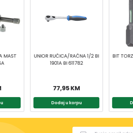
A 1/2 BI
BIT TORZIJA TORX 20X25MM
BIT
82
2/1
2
M
8,50 KM
pu
Dodaj u korpu
D