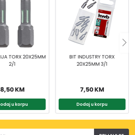
 INDUSTRY TORX
NASADNI KLJUČEVI
0X25MM 3/1
1/4,3/8,1/2 216-DJ.
7,50 KM
399,90 KM
odaj u korpu
Dodaj u korpu