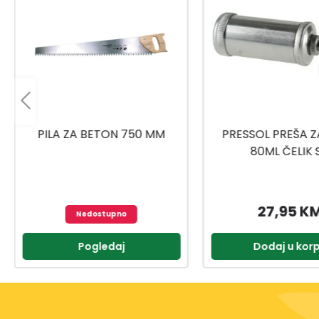
PRESSOL PREŠA ZA MAST
UNIOR RUČICA/RAČN
80ML ČELIK SA
1901A BI 6117
UNIVERZALNOM GLAVOM
27,95 KM
77,95 K
Dodaj u korpu
Dodaj u kor