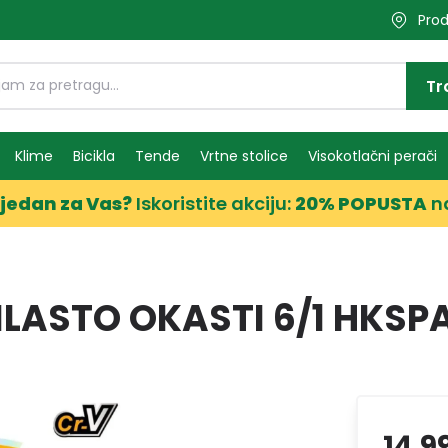
Prod
Tr
Klime
Bicikla
Tende
Vrtne stolice
Visokotlačni perači
jedan za Vas?
Iskoristite akciju:
20% POPUSTA
n
ILASTO OKASTI 6/1 HKSP
14,9