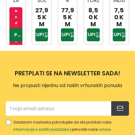
SOL
R
TORZ
INDU
DNI
PREŠ
RUČI
IJA
STRY
KLJU
27,9
77,9
8,5
7,5
399,
A ZA
CA/R
TOR
TOR
ČEVI
5 K
5 K
0 K
0 K
90
MAS
AČN
X
X
1/4,3
M
M
M
M
KM
T
A 1/2
20X2
20X2
/8,1/
KUPI
KUPI
KUPI
KUPI
KUPI
80ML
BI
5MM
5MM
2
ČELIK
1901A
2/1
3/1
216-
SA
BI
DJ.
UNIV
61178
ERZA
2
PRETPLATI SE NA NEWSLETTER SADA!
LNO
M
Ne propusti nijednu od naših vrhunskih ponuda
GLAV
OM
Odabirom nastavka potvrđujete da ste pročitali naše
informacije o zaštiti podataka
i prihvatili naše
uslove