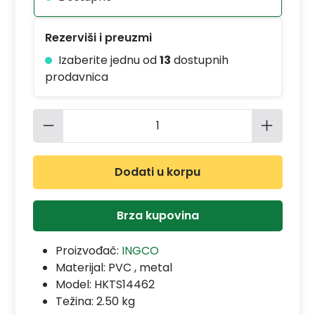
Rezerviši i preuzmi
Izaberite jednu od
13
dostupnih
prodavnica
Količina proizvoda: Unesite željenu 
Dodati u korpu
Brza kupovina
Proizvođač:
INGCO
Materijal:
PVC , metal
Model:
HKTS14462
Težina: 2.50 kg