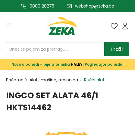
0800 20275
webshop@zeka.ba
a glavni sadržaj
Traži
Novo u ponudi – bijela tehnika
HALEY
! Pogledajte ponudu!
Početna
Alati, mašine, radionica
Ručni alat
INGCO SET ALATA 46/1
HKTS14462