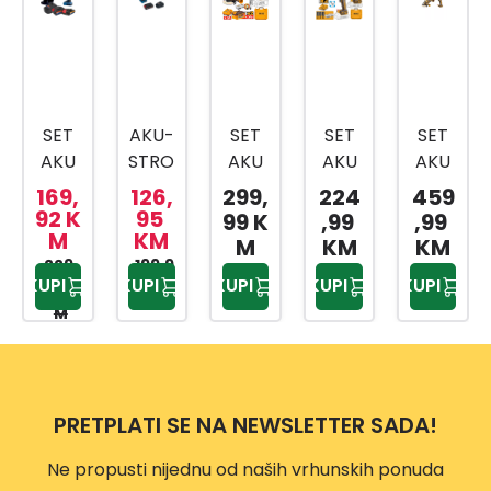
SET
AKU-
SET
SET
SET
AKU
STRO
AKU
AKU
AKU
ALAT
JEVI
ALAT
ODVI
ALAT
169,
126,
299,
224
459
A –
U
A
JAČ
A
92 K
95
99 K
,99
,99
M
KM
BUŠIL
SETU
CKLI2
A
COSL
M
KM
KM
ICA,
229,
199,9
WB
0256
CKLI2
I2512
KUPI
KUPI
KUPI
KUPI
KUPI
95 K
5 KM
BRUS
18V LI
E 3/1
0286
92E
M
ILICA,
4-
E
3/1
PUNJ
DJ.B
20V
AČ I
S-
BATE
WS
PRETPLATI SE NA NEWSLETTER SADA!
RIJA
1X2,0
AH
Ne propusti nijednu od naših vrhunskih ponuda