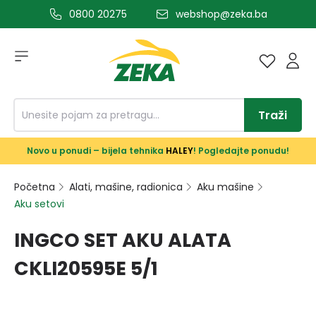
0800 20275
webshop@zeka.ba
a glavni sadržaj
Traži
Novo u ponudi – bijela tehnika
HALEY
! Pogledajte ponudu!
Početna
Alati, mašine, radionica
Aku mašine
Aku setovi
INGCO SET AKU ALATA
CKLI20595E 5/1