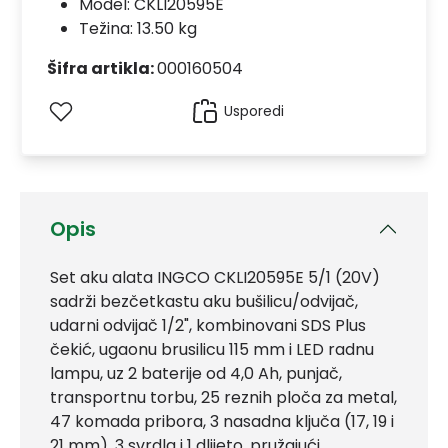
Model:
CKLI20595E
Težina: 13.50 kg
Šifra artikla:
000160504
Usporedi
Opis
Set aku alata
INGCO CKLI20595E 5/1 (20V)
sadrži bezčetkastu aku bušilicu/odvijač,
udarni odvijač 1/2", kombinovani SDS Plus
čekić, ugaonu brusilicu 115 mm i LED radnu
lampu, uz 2 baterije od 4,0 Ah, punjač,
transportnu torbu, 25 reznih ploča za metal,
47 komada pribora, 3 nasadna ključa (17, 19 i
21 mm), 3 svrdla i 1 dlijeto, pružajući