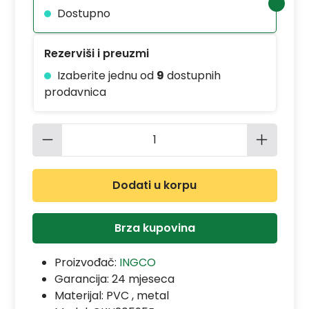
Dostupno
Rezerviši i preuzmi
Izaberite jednu od
9
dostupnih
prodavnica
Količina proizvoda: Unesite željenu 
Dodati u korpu
Brza kupovina
Proizvođač:
INGCO
Garancija:
24 mjeseca
Materijal:
PVC , metal